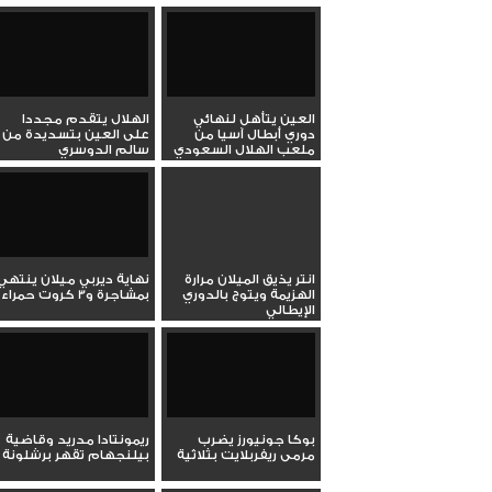
أمام...
العين يتأهل لنهائي
الهلال يتقدم مجددا
دوري أبطال آسيا من
على العين بتسديدة من
ملعب الهلال السعودي
سالم الدوسري
انتر يذيق الميلان مرارة
نهاية ديربي ميلان ينتهي
الهزيمة ويتوج بالدوري
بمشاجرة و3 كروت حمراء
الإيطالي
بوكا جونيورز يضرب
ريمونتادا مدريد وقاضية
مرمى ريفربلايت بثلاثية
بيلنجهام تقهر برشلونة