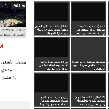
1904
العين يعدل النتيجة
الهلال يتقدم على العين
سريعا أمام الهلال في
بركلة جزاء بعد 43 ثانية
بث مباشر لمباراة الأهلي
إياب نصف نهائي دوري
من بداية المباراة
التونسي في بطولة الد
أبطال...
الأفريقي BAL
اس
مدرب الأهلي 
بولونيا يضرب مرمى روما
بي ان سبورتس توضح
بهدف عالمي في الدوري
هدف برشلونة الملغي
الإيطالي
أمام ريال مدريد
مصري
أجنبي
إشتعال الكلاسيكو من
ريال مدريد لم ينتظر
جديد..تقدم برشلونة
كثيرًا ويخطف هدف
وعودة الريال مجددًا
التعادل أمام برشلونة