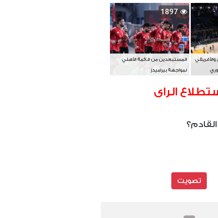
بطل آسيا
1897
 والأفريقي
المستبعدين من قائمة الأهلي
وري
لمواجهة بيراميدز
تطلاع الراى
القادم؟
تصويت