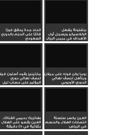
برشلونة يشعل
اتحاد جدة يحقق فوزًا
الكلاسيكو ويسجل أول
قاتلًا على الحزم بالدوري
الأهداف في مرمى الريال
السعودي
روما يكرر فوزه على ميلان
مارتينيز يقود أستون فيلا
ويتأهل لنصف نهائي
لنصف نهائي دوري
الدوري الأوروبي
المؤتمر على حساب ليل
العين يكسر سلسلة
بهاتريك رحيمي الفتاك..
انتصارات الهلال والحسم
العين يقسو على الهلال
في الرياض
بثلاثية في 45 دقيقة