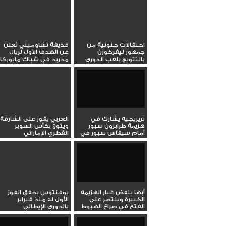
احتفالات جنونية من
قذيفة تشاوميني تُعلن
جمهور ليفركوزن
عن الهدف الأول لريال
بالتتويج بلقب الدوري
مدريد في شباك مايوركا
الالماني
تريزيجيه يشارك في
العربي يفوز على الشارقة
هزيمة طرابزون سبور
ويتوج بكأس السوبر
أمام سيفاس سبور في
القطري الإماراتي
الدوري...
أبها ينفض غبار الهزيمة
يوفنتوس يحقق الفوز
الكبيرة وينتصر على
الأول له منذ فبراير
الفتح في صراع الهبوط
بالدوري الإيطالي