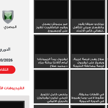
بيرناردو سيلفا يقود
عمر مرموش يسجل
المصري
مانشستر سيتي للتأهل
ويقود فرانكفورت للفوز
لنهائي كأس الاتحاد...
على أوجسبورج
الدوري العا
صلاح يهدر فرصة غريبة..
ليفربول يبدأ الريمونتادا
5/20/2026 التوقيت 
ويضيع على ليفربول
أمام أتالانتا بركلة جزاء
فرصة مضاعفة النتيجة
«محمد صلاح»
أمام...
التفا
الفيديوهات ال
في لقطات مخيفة..
ملخص كامل لتتويج
سقوط لاعب روما بهبوط
تاريخي لبايرن ليفركوزن
في الدورة الدموية
بالدوري الالماني
والغاء...