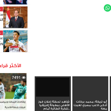
WhatsApp
Twit
خ
من
ال
خ
عق
وي
الأكثر قراء
7491
أبو تريكة: محمد بركات
شاهد لحظة إعلان فوز
إيقافات الزمالك وبيرامي
أذكى لاعب مصري لعبت
الأهلي ببطولة إفريقيا
قرارات رابطة الأندية
معه
للكرة الطائرة أمام...