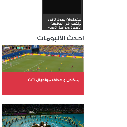
ليفركوزن يحول تأخره
لإنتصار في الدقيقة
الأخيرة ويواصل تربعه
على...
احدث الألبومات
ملخص وأهداف مونديال 2026
عدد الملفات 29
عدد المشاهدات 4784