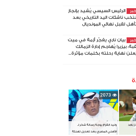
الرئيس السيسي يُشيد بإنجاز
بر
تخب ناشئات اليد التاريخي بعد
تأهل لقبل نهائي المونديال
بيان ناري يفجّر أزمة في ميت
بر
بة: بيزيرا يُهاجم إدارة الزمالك
ُعلن نهاية رحلته بكلمات مؤثرة...
ة
2073
دز بعد
وليد الفراج يوجه رسالة شكر لـ
الأهلي المصري بعد تعديل تهنئة