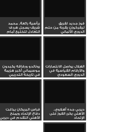
فوز جديد لفريق
برأسية رائعة.. محمد
ليفركوزن يقربه من حلم
شريف يسجل هدف
الدوري الألماني
التعادل للخليج أمام
الهلال في...
الهلال يواصل الانتصارات
رونالدو ورفاقه يكبدون
والأرقام القياسية في
موسيماني أكبر هزيمة
الدوري السعودي
في تاريخه التدريبي
ديربي جده أهلاوي..
فراس البريكان يباغت
الأهلي يكرر الفوز على
دفاع الإتحاد ويمنح
الإتحاد
الأهلي التقدم في ديربي
جده