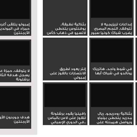
إبداعات تريزيجيه لا
بثنائية نظيفة..
إمبولو يتلقى أغر
تتوقف.. النجم المصري
يوفنتوس يتخطى
حمراء في المونديا
يضرب شباك كونيا سبور
لاتسيو في ذهاب كأس
الأرجنتين
بهدف...
إيطاليا
في شوط واحد.. هاتريك
إنتر يعود لطريق
لا يتوقف.. حمزة ع
رونالدو في شباك أبها
الانتصارات بالفوز على
يسجل هدفه الثان
إمبولي
برشلونة
بثنائية رودريجو.. ريال
رافينيا يقود برشلونة
هدف جوردون الأو
مدريد يتخطى بيلباو
للفوز على لاس بالماس
الأرجنتين
ويواصل هيمنته على
في الدوري الإسباني...
صدارة...