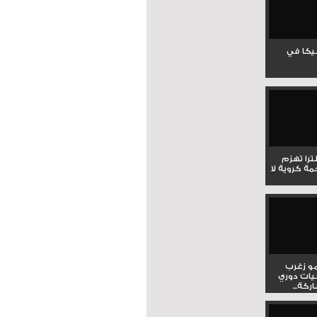
جيكا في
لترا تهزم
ي ملحمة كروية لا
و زغرب
يات دوري
كة...