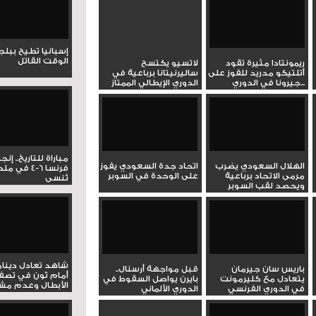
إسبانيا تطيح ببل
الوقت القاتل
ريمونتادا مثيرة تقود
لاتسيو يكتسح
أتلتيكو مدريد للفوز على
ساليرنيتانا برباعية في
جيرونا في الدوري...
الدوري الإيطالي الممتاز
مباراة للتاريخ.. إنج
الهلال السعودي يضرب
اتحاد جدة السعودي يفوز
فرنسا 6-4 ف
مرمى الاتحاد برباعية
على الوحدة في السوبر
تُنسى
ويحصد لقب السوبر
شاهد تعادل دينام
باريس سان جيرمان
قبل مواجهة أرسنال..
أمام ثون في تصف
يتعادل مع كليرمونت
بايرن يواصل السقوط في
الأبطال وعدم مشار
في الدوري الفرنسي
الدوري الألماني
الممتاز