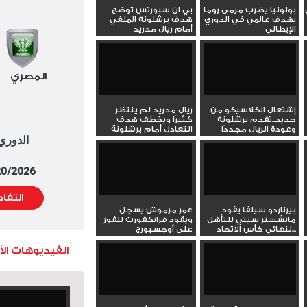
بولونيا يضرب مرمى روما
بي ان سبورتس توضح
بهدف عالمي في الدوري
هدف برشلونة الملغي
الإيطالي
أمام ريال مدريد
المصري
إشتعال الكلاسيكو من
ريال مدريد لم ينتظر
جديد..تقدم برشلونة
كثيرًا ويخطف هدف
وعودة الريال مجددًا
التعادل أمام برشلونة
الدوري العا
5/20/2026 التوقيت 
التفا
بيرناردو سيلفا يقود
عمر مرموش يسجل
مانشستر سيتي للتأهل
ويقود فرانكفورت للفوز
لنهائي كأس الاتحاد...
على أوجسبورج
الفيديوهات ال