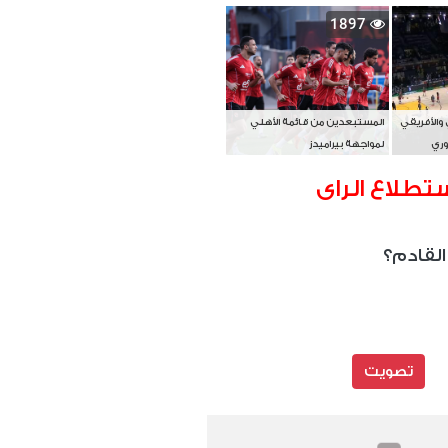
بطل آسيا
1897
 والأفريقي
المستبعدين من قائمة الأهلي
وري
لمواجهة بيراميدز
تطلاع الراى
القادم؟
تصويت