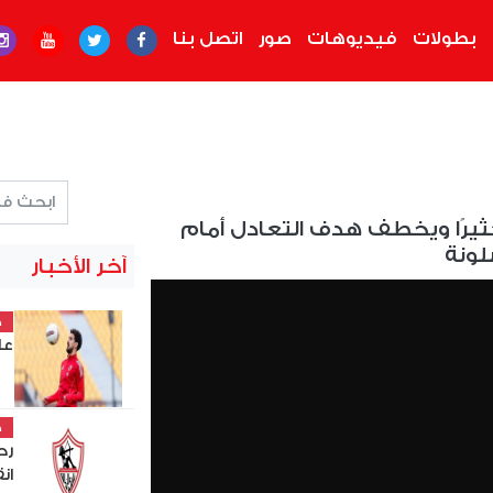
بطولات
فيديوهات
صور
اتصل بنا
كثيرًا ويخطف هدف التعادل أمام
لونة
آخر الأخبار
خ
عل
خ
رح
ان