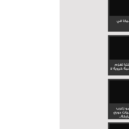
جيكا في
لترا تهزم
ي ملحمة كروية لا
و زغرب
يات دوري
كة...