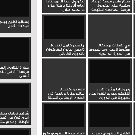
صلاح يهدر فرصة غريبة..
ليفربول يبدأ الريمونتادا
ويضيع على ليفربول
أمام أتالانتا بركلة جزاء
فرصة مضاعفة النتيجة
«محمد صلاح»
أمام...
إسبانيا تطيح ببل
الوقت القاتل
في لقطات مخيفة..
ملخص كامل لتتويج
سقوط لاعب روما بهبوط
تاريخي لبايرن ليفركوزن
في الدورة الدموية
بالدوري الالماني
والغاء...
مباراة للتاريخ.. إنج
فرنسا 6-4 ف
تُنسى
ريمونتادا مثيرة تقود
لاتسيو يكتسح
أتلتيكو مدريد للفوز على
ساليرنيتانا برباعية في
جيرونا في الدوري...
الدوري الإيطالي الممتاز
شاهد تعادل دينام
أمام ثون في تصف
الأبطال وعدم مشار
الهلال السعودي يضرب
اتحاد جدة السعودي يفوز