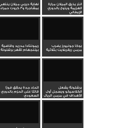
انتر يذيق الميلان مرارة
نهاية ديربي ميلان ينتهي
الهزيمة ويتوج بالدوري
بمشاجرة و3 كروت حمراء
الإيطالي
بوكا جونيورز يضرب
ريمونتادا مدريد وقاضية
مرمى ريفربلايت بثلاثية
بيلنجهام تقهر برشلونة
برشلونة يشعل
اتحاد جدة يحقق فوزًا
الكلاسيكو ويسجل أول
قاتلًا على الحزم بالدوري
الأهداف في مرمى الريال
السعودي