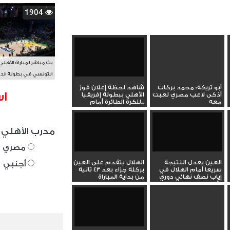
1904
بث مباشر لمباراة الأهلي
التونسي في بطولة الد
الأفريقي BAL
أبو تريكة: محمد بركات
شاهد لحظة إعلان فوز
اس
أذكى لاعب مصري لعبت
الأهلي ببطولة إفريقيا
معه
للكرة الطائرة أمام...
مدرب الأهلي 
مصري
العين يعدل النتيجة
الهلال يتقدم على العين
أجنبي
سريعا أمام الهلال في
بركلة جزاء بعد 43 ثانية
إياب نصف نهائي دوري
من بداية المباراة
أبطال...