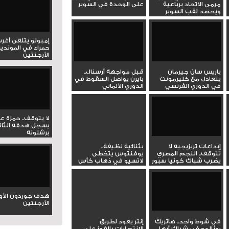
مرمى الاتحاد برباعية
على الوحدة في السوبر
ويحصد لقب السوبر
إمبولو يتلقى أغر
حمراء في المونديا
الأرجنتين
باريس سان جيرمان
قبل مواجهة أرسنال..
يتعادل مع كليرمونت
بايرن يواصل السقوط في
في الدوري الفرنسي
الدوري الألماني
الممتاز
لا يتوقف.. حمزة ع
يسجل هدفه الثان
برشلونة
إبداعات تريزيجيه لا
بثنائية نظيفة..
تتوقف.. النجم المصري
يوفنتوس يتخطى
يضرب شباك كونيا سبور
لاتسيو في ذهاب كأس
بهدف...
إيطاليا
هدف جوردون الأو
الأرجنتين
في شوط واحد.. هاتريك
إنتر يعود لطريق
رونالدو في شباك أبها
الانتصارات بالفوز على