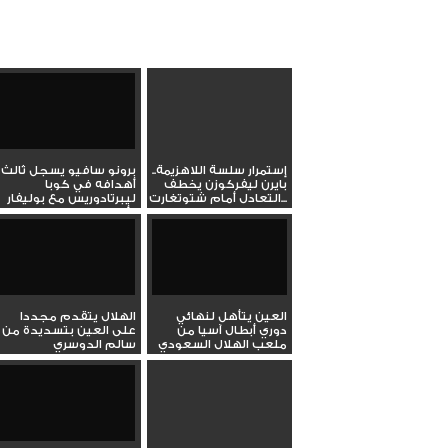
إستمرار سلسة اللاهزيمة..
برونو سافيو يسجل ثالث
بايرن ليفركوزن يخطف
أهدافه في كوبا
التعادل أمام شتوتغارت...
ليبرتادوريس مع بوليفار
أمام...
العين يتأهل لنهائي
الهلال يتقدم مجددا
دوري أبطال آسيا من
على العين بتسديدة من
ملعب الهلال السعودي
سالم الدوسري