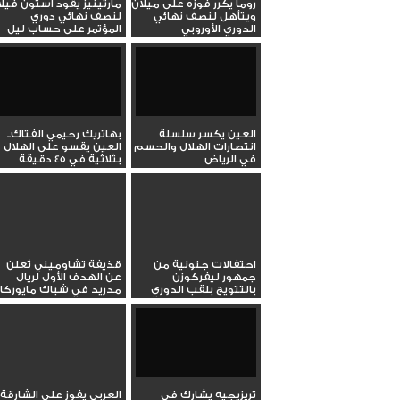
روما يكرر فوزه على ميلان
مارتينيز يقود أستون فيلا
ويتأهل لنصف نهائي
لنصف نهائي دوري
الدوري الأوروبي
المؤتمر على حساب ليل
العين يكسر سلسلة
بهاتريك رحيمي الفتاك..
انتصارات الهلال والحسم
العين يقسو على الهلال
في الرياض
بثلاثية في 45 دقيقة
احتفالات جنونية من
قذيفة تشاوميني تُعلن
جمهور ليفركوزن
عن الهدف الأول لريال
بالتتويج بلقب الدوري
مدريد في شباك مايوركا
الالماني
تريزيجيه يشارك في
العربي يفوز على الشارقة