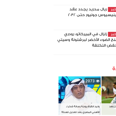
ريال مدريد يجدد عقد
بر
نيسيوس جونيور حتى 2032
زلزال في الميركاتو: رودري
بر
نح الضوء الأخضر لبرشلونة وسيتي
فض التكلفة
ة
2073
دز بعد
وليد الفراج يوجه رسالة شكر لـ
الأهلي المصري بعد تعديل تهنئة