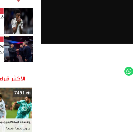
خ
في
خ
يم
يخ
WhatsApp
Twit
الأكثر قراء
7491
إيقافات الزمالك وبيرامي
قرارات رابطة الأندية