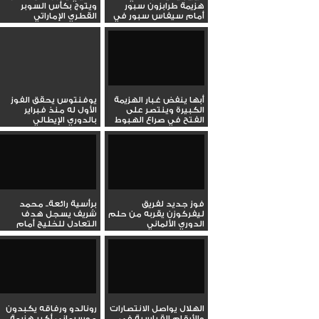
هزيمة طرابزون سبور
ويتوج بكأس السوبر
أمام سيفاس سبور في
القطري الإماراتي
الدوري...
أبها ينفض غبار الهزيمة
يوفنتوس يحقق الفوز
الكبيرة وينتصر على
الأول له منذ فبراير
الفتح في صراع الهبوط
بالدوري الإيطالي
فوز جديد لفريق
برأسية رائعة.. محمد
ليفركوزن يقربه من حلم
شريف يسجل هدف
الدوري الألماني
التعادل للخليج أمام
الهلال في...
الهلال يواصل الانتصارات
رونالدو ورفاقه يكبدون
والأرقام القياسية في
موسيماني أكبر هزيمة