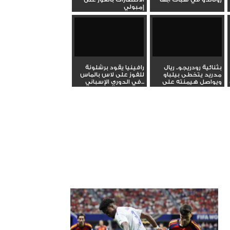
إمبولي
بثنائية رودريجو.. ريال
رافينيا يقود برشلونة
مدريد يتخطى بيلباو
للفوز على لاس بالماس
ويواصل هيمنته على
في الدوري الإسباني...
صدارة...