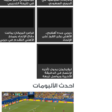
الدوري السعودي
في تاريخه التدريبي
ديربي جده أهلاوي..
فراس البريكان يباغت
الأهلي يكرر الفوز على
دفاع الإتحاد ويمنح
الإتحاد
الأهلي التقدم في ديربي
جده
ليفركوزن يحول تأخره
لإنتصار في الدقيقة
الأخيرة ويواصل تربعه
على...
احدث الألبومات