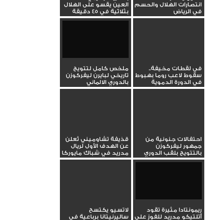
انتصارات الهلال والحسم
العين يقسو على الهلال
في الرياض
بثلاثية في 45 دقيقة
في لقطات مخيفة..
ملخص كامل لتتويج
سقوط لاعب روما بهبوط
تاريخي لبايرن ليفركوزن
في الدورة الدموية
بالدوري الالماني
والغاء...
احتفالات جنونية من
قذيفة تشاوميني تُعلن
جمهور ليفركوزن
عن الهدف الأول لريال
بالتتويج بلقب الدوري
مدريد في شباك مايوركا
الالماني
ريمونتادا مثيرة تقود
لاتسيو يكتسح
أتلتيكو مدريد للفوز على
ساليرنيتانا برباعية في