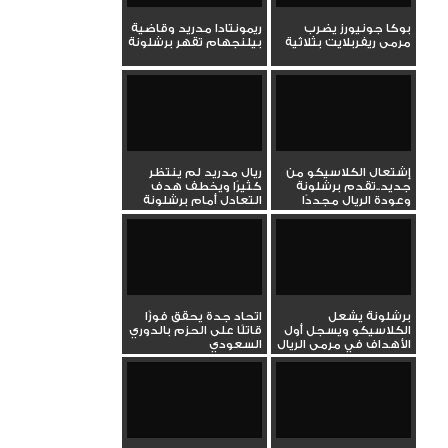
بوكا جونيورز يضرب
ريمونتادا مدريد وقاضية
مرمى ريفربلايت بثلاثية
بيلنجهام تقهر برشلونة
إشتعال الكلاسيكو من
ريال مدريد لم ينتظر
جديد..تقدم برشلونة
كثيرًا ويخطف هدف
وعودة الريال مجددًا
التعادل أمام برشلونة
برشلونة يشعل
اتحاد جدة يحقق فوزًا
الكلاسيكو ويسجل أول
قاتلًا على الحزم بالدوري
الأهداف في مرمى الريال
السعودي