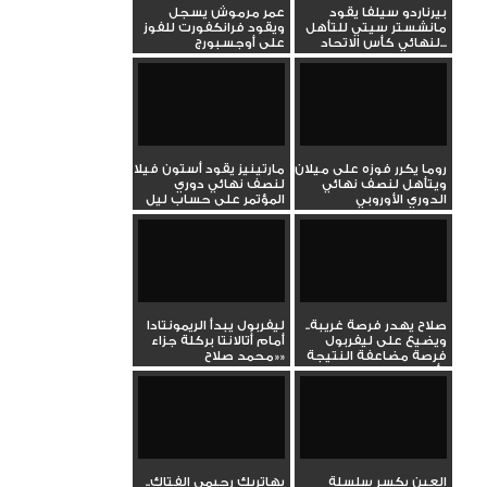
بيرناردو سيلفا يقود
عمر مرموش يسجل
مانشستر سيتي للتأهل
ويقود فرانكفورت للفوز
لنهائي كأس الاتحاد...
على أوجسبورج
روما يكرر فوزه على ميلان
مارتينيز يقود أستون فيلا
ويتأهل لنصف نهائي
لنصف نهائي دوري
الدوري الأوروبي
المؤتمر على حساب ليل
صلاح يهدر فرصة غريبة..
ليفربول يبدأ الريمونتادا
ويضيع على ليفربول
أمام أتالانتا بركلة جزاء
فرصة مضاعفة النتيجة
«محمد صلاح»
أمام...
العين يكسر سلسلة
بهاتريك رحيمي الفتاك..