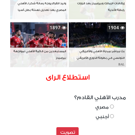
إيقافات الزمالك وبيراميدز بعد قرارات
وليد الفراج يوجه رسالة شكر لـ الأهلي
رابطة الأندية
المصري بعد تعديل تهنئة بطل آسيا
1897
1904
بث مباشر لمباراة الأهلي والأفريقي
المستبعدين من قائمة الأهلي لمواجهة
التونسي في بطولة الدوري الأفريقي
بيراميدز
BAL
استطلاع الراى
مدرب الأهلي القادم؟
مصري
أجنبي
تصويت