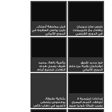
باريس سان جيرمان
قبل مواجهة أرسنال..
يتعادل مع كليرمونت
بايرن يواصل السقوط في
في الدوري الفرنسي
الدوري الألماني
الممتاز
فوز جديد لفريق
برأسية رائعة.. محمد
ليفركوزن يقربه من حلم
شريف يسجل هدف
الدوري الألماني
التعادل للخليج أمام
الهلال في...
إبداعات تريزيجيه لا
بثنائية نظيفة..
تتوقف.. النجم المصري
يوفنتوس يتخطى
يضرب شباك كونيا سبور
لاتسيو في ذهاب كأس
بهدف...
إيطاليا