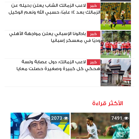
لاعب الزمالك الشاب يعلن رحيله عن
خبر
الزمالك بعد 14 عامًا: حسبي الله ونعم الوكيل
بادالونا الإسباني يعلن مواجهة الأهلي
خبر
وديًا في معسكر إسبانيا
لاعب الزمالك: دول عصابة ولسة
خبر
هحكي كل كبيرة وصغيرة حصلت معايا
الأكثر قراءة
2073
7491