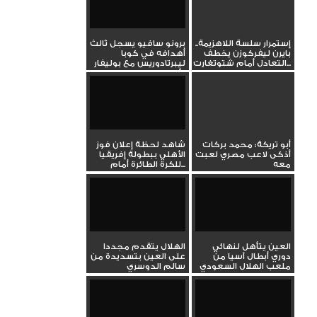
إستمرار سلسة اللاهزيمة..
برونو سافيو يسجل ثالث
بايرن ليفركوزن يخطف
أهدافه في كوبا
التعادل أمام شتوتغارت...
ليبرتادوريس مع بوليفار
أمام...
أبو تريكة: محمد بركات
شاهد لحظة إعلان فوز
أذكى لاعب مصري لعبت
الأهلي ببطولة إفريقيا
معه
للكرة الطائرة أمام...
العين يتأهل لنهائي
الهلال يتقدم مجددا
دوري أبطال آسيا من
على العين بتسديدة من
ملعب الهلال السعودي
سالم الدوسري