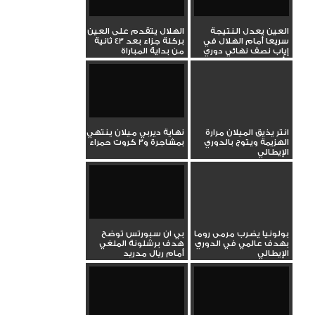
العين يعدل النتيجة
الهلال يتقدم على العين
سريعا أمام الهلال في
بركلة جزاء بعد 43 ثانية
إياب نصف نهائي دوري
من بداية المباراة
أبطال...
انتر يذيق الميلان مرارة
نهاية ديربي ميلان ينتهي
الهزيمة ويتوج بالدوري
بمشاجرة و3 كروت حمراء
الإيطالي
بولونيا يضرب مرمى روما
بي ان سبورتس توضح
بهدف عالمي في الدوري
هدف برشلونة الملغي
الإيطالي
أمام ريال مدريد