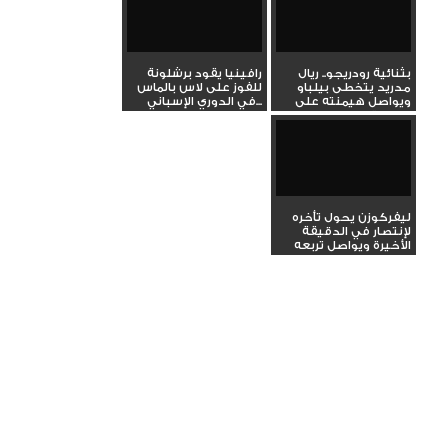
بثنائية رودريجو.. ريال
رافينيا يقود برشلونة
مدريد يتخطى بيلباو
للفوز على لاس بالماس
ويواصل هيمنته على
في الدوري الإسباني...
صدارة...
ليفركوزن يحول تأخره
لإنتصار في الدقيقة
الأخيرة ويواصل تربعه
على...