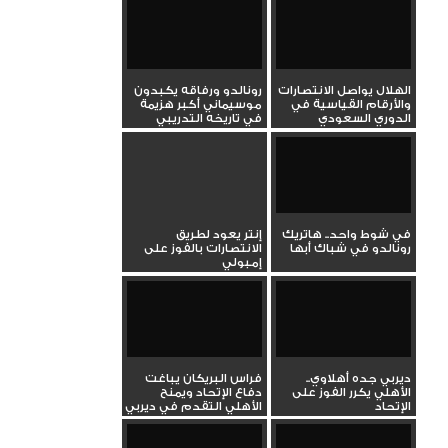
الهلال يواصل الانتصارات
رونالدو ورفاقه يكبدون
والأرقام القياسية في
موسيماني أكبر هزيمة
الدوري السعودي
في تاريخه التدريبي
في شوط واحد.. هاتريك
إنتر يعود لطريق
رونالدو في شباك أبها
الانتصارات بالفوز على
إمبولي
ديربي جده أهلاوي..
فراس البريكان يباغت
الأهلي يكرر الفوز على
دفاع الإتحاد ويمنح
الإتحاد
الأهلي التقدم في ديربي
جده