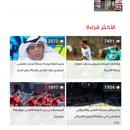
الأكثر قراءة
2073
7491
إيقافات الزمالك وبيراميدز بعد قرارات
وليد الفراج يوجه رسالة شكر لـ الأهلي
رابطة الأندية
المصري بعد تعديل تهنئة بطل آسيا
1897
1904
بث مباشر لمباراة الأهلي والأفريقي
المستبعدين من قائمة الأهلي لمواجهة
التونسي في بطولة الدوري الأفريقي
بيراميدز
BAL