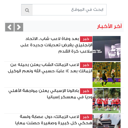
آخر الأخبار
vious
Next
بعد وفاة لاعب شاب.. الاتحاد
خبر
الإنجليزي يفرض تعديلات جديدة على
ملاعب كرة القدم
لاعب الزمالك الشاب يعلن رحيله عن
خبر
الزمالك بعد 14 عامًا: حسبي الله ونعم الوكيل
بادالونا الإسباني يعلن مواجهة الأهلي
خبر
وديًا في معسكر إسبانيا
لاعب الزمالك: دول عصابة ولسة
خبر
هحكي كل كبيرة وصغيرة حصلت معايا