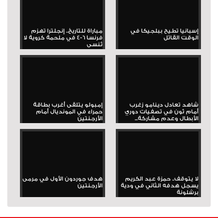
إسبانيا تطيح ببلجيكا في
مباراة للتاريخ.. إنجلترا تهزم
الوقت القاتل
فرنسا 6-4 في ملحمة كروية لا
تُنسى
شاهد تعادل دينامو زغرب
إمبولو يتلقى أغرب بطاقة
أمام ثون في تصفيات دوري
حمراء في المونديال أمام
الأبطال وعدم مشاركة...
الأرجنتين
لا يتوقف.. حمزة عبد الكريم
هدف جوردون الأول في مرمى
يسجل هدفه الثاني في ودية
الأرجنتين
برشلونة