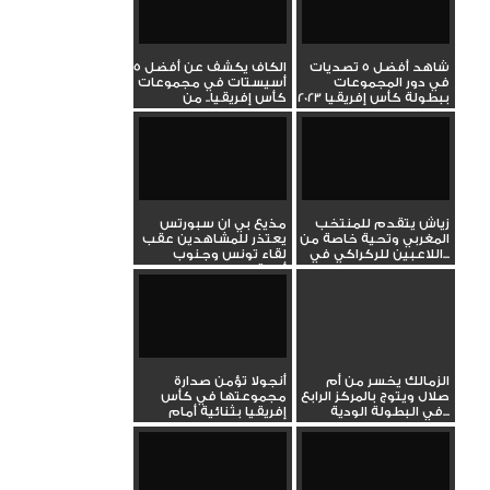
شاهد أفضل 5 تصديات
الكاف يكشف عن أفضل 5
في دور المجموعات
أسيستات في مجموعات
ببطولة كأس إفريقيا 2023
كأس إفريقيا.. من
بينهم...
زياش يتقدم للمنتخب
مذيع بي ان سبورتس
المغربي وتحية خاصة من
يعتذر للمشاهدين عقب
اللاعبين للركراكي في...
لقاء تونس وجنوب
أفريقيا
الزمالك يخسر من أم
أنجولا تؤمن صدارة
صلال ويتوج بالمركز الرابع
مجموعتها في كأس
في البطولة الودية...
إفريقيا بثنائية أمام
بوركينا...