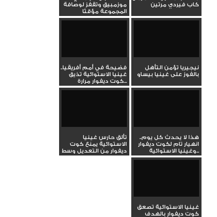
كاب فيردي مرتين
موزمبيق وتقفز لوصافة
المجموعة مؤقتًا
نيجيريا تؤمن التأهل
فضيحة في أمم أفريقيا..
بالفوز على غينيا بيساو
غينيا الاستوائية تذيق
كوت ديفوار مرارة...
هذا لا يحدث كل يوم..
تألق حارس غينيا
انهيار تام لكوت ديفوار
الاستوائية يمنع كوت
وغينيا الاستوائية...
ديفوار من التعديل وسط
صيحات...
غينيا الاستوائية تصعق
كوت ديفوار بالهدف