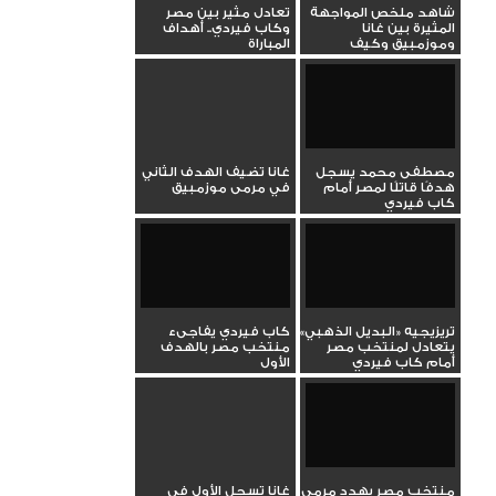
شاهد ملخص المواجهة
تعادل مثير بين مصر
المثيرة بين غانا
وكاب فيردي.. أهداف
وموزمبيق وكيف
المباراة
ساهمت في صعود...
مصطفى محمد يسجل
غانا تضيف الهدف الثاني
هدفًا قاتلًا لمصر أمام
في مرمى موزمبيق
كاب فيردي
تريزيجيه «البديل الذهبي»
كاب فيردي يفاجىء
يتعادل لمنتخب مصر
منتخب مصر بالهدف
أمام كاب فيردي
الأول
منتخب مصر يهدد مرمى
غانا تسجل الأول في