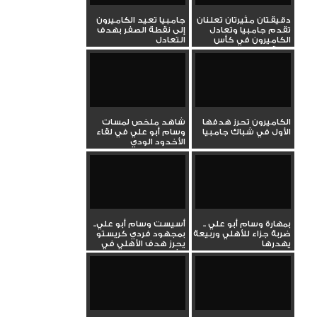
دقيقتان مثيرتان تعلنان
جامبيا تعيد الكاميرون
تقدم جامبيا وتعادل
إلى نقطة الصفر بهدف
الكاميرون في كأس
التعادل
إفريقيا
الكاميرون تحرز هدفها
شاهد ملخص لمسات
الأول في شباك جامبيا
وسام أبو علي في لقاء
الأخدود الودي
بمهارة وسام أبو علي ..
أسيست وسام أبو علي..
ضربة جزاء للأهلي وربيعة
بمجهود فردي كريستو
يهدرها
يحرز هدف الأهلي في
شباك...