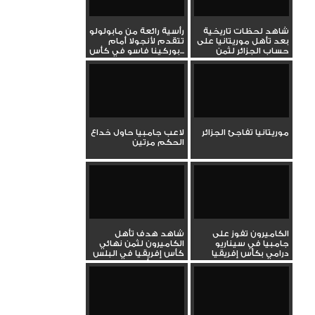
شاهد لحظات تاريخية
رأسية رائعة من مابولولو
بعد تأهل موريتانيا على
تتقدم لأنجولا أمام
حساب الجزائر لثمن
بوركينا فاسو في كأس...
نهائي...
موريتانيا تفاجئ الجزائر
لاعب جامبيا حاول خداع
الحكم مرتين
الكاميرون تفوز على
شاهد هدف تأهل
جامبيا في سيناريو
الكاميرون لثمن نهائي
درامي بكأس إفريقيا
كأس إفريقيا في البلس
تسعين أمام...