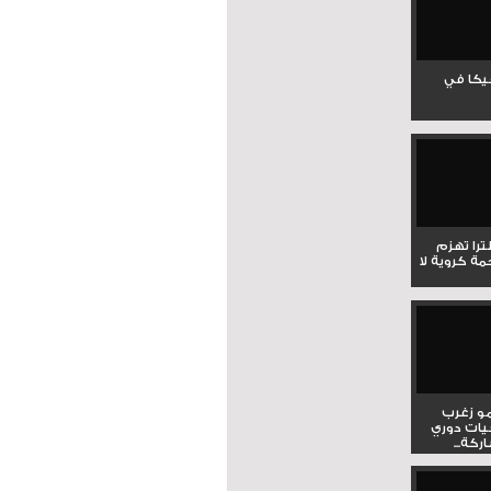
جيكا في
لترا تهزم
ي ملحمة كروية لا
و زغرب
يات دوري
كة...