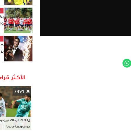
خ
وا
خ
جد
بر
WhatsApp
Twit
الأكثر قراء
7491
إيقافات الزمالك وبيرامي
قرارات رابطة الأندية