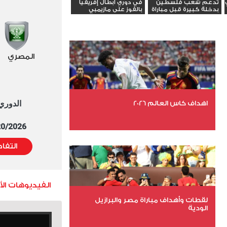
تدعم شعب فلسطين
في دوري أبطال إفريقيا
بدخلة كبيرة قبل مباراة
بالفوز على مازيمبي
يانج...
المصري
الدوري العا
اهداف كاس العالم 2026
5/20/2026 التوقيت 
عدد الملفات 27
التفا
عدد المشاهدات 2011
الفيديوهات ال
لقطات وأهداف مباراة مصر والبرازيل
الودية