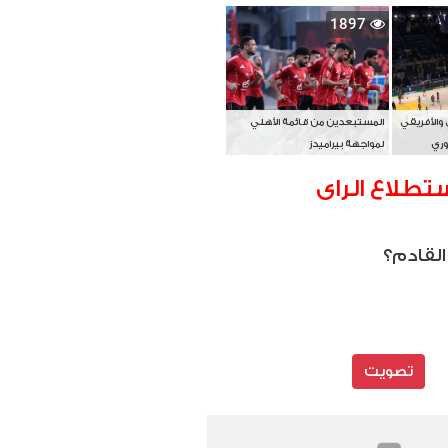
بطل آسيا
1897
 والأفريقي
المستبعدين من قائمة الأهلي
وري
لمواجهة بيراميدز
تطلاع الراى
القادم؟
تصويت