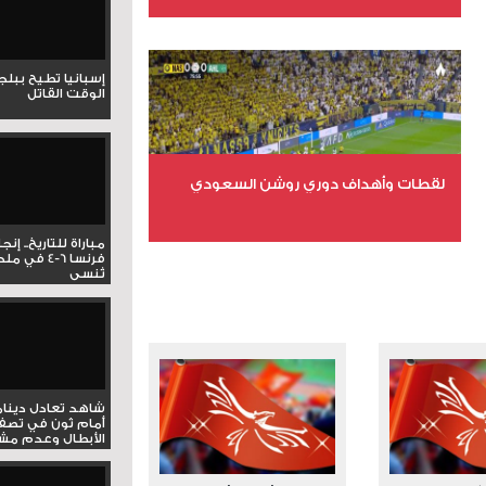
عدد الملفات 6
عدد المشاهدات 16012
إسبانيا تطيح ببل
الوقت القاتل
لقطات وأهداف دوري روشن السعودي
مباراة للتاريخ.. إنج
عدد الملفات 5
فرنسا 6-4 ف
تُنسى
عدد المشاهدات 3203
شاهد تعادل دينام
أمام ثون في تصف
الأبطال وعدم مشار