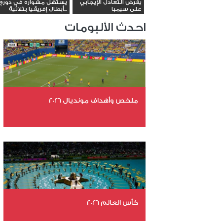
يفرض التعادل الإيجابي
يستهل مشواره في دوري
على سيمبا
أبطال إفريقيا بثلاثية...
احدث الألبومات
ملخص وأهداف مونديال 2026
عدد الملفات 29
عدد المشاهدات 5217
كأس العالم 2026