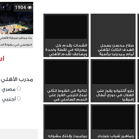
1904
بث مباشر لمباراة الأهلي
التونسي في بطولة الد
صلاح محسن يسجل
الشحات يقدم كل
الهدف الثالث للأهلي
مهاراته في لقطة واحدة
الأفريقي BAL
أمام ميدياما برأسية
ويضاعف تقدم الأهلي
اس
متقنة
أمام...
مدرب الأهلي 
مصري
بترو أتلتيكو يفوز على
ثنائية في الشوط الثاني
الهلال في دوري أبطال
تمنح الترجي الفوز على
أجنبي
إفريقيا
النجم الساحلي في
دوري...
جماهير شباب بلوزداد
بيراميدز يفتتح مشواره