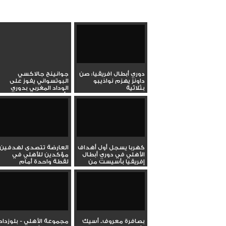
دوري أبطال افريقيا: صن
جوانينج جالاكسي
داونز يهزم نواذيبو
البوتسواني يفوز على
بثلاثية
الوداد المغربي بدوري
أبطال...
كهربا يسجل أول أهداف
العارضة تتصدى لهدفين
الأهلي في دوري أبطال
مؤكدين للأهلي في
إفريقيا بأسيست من
لقطة واحدة أمام
إمام...
ميدياما...
بصافرة معروف.. أسيك
مجموعة الأهلي - بلوزداد