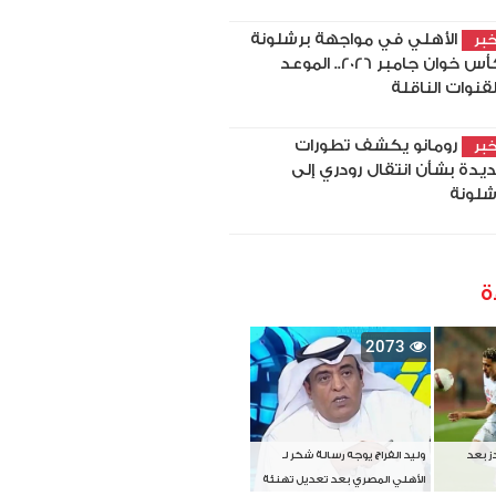
الأهلي في مواجهة برشلونة
بر
بكأس خوان جامبر 2026.. الموعد
لقنوات الناقلة
رومانو يكشف تطورات
بر
يدة بشأن انتقال رودري إلى
شلونة
ة
2073
دز بعد
وليد الفراج يوجه رسالة شكر لـ
الأهلي المصري بعد تعديل تهنئة