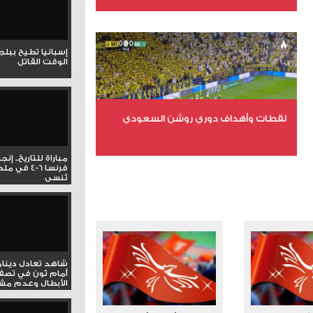
عدد الملفات 6
عدد المشاهدات 15522
إسبانيا تطيح ببل
الوقت القاتل
لقطات وأهداف دوري روشن السعودي
مباراة للتاريخ.. إنج
عدد الملفات 5
فرنسا 6-4 ف
تُنسى
عدد المشاهدات 3173
شاهد تعادل دينام
أمام ثون في تصف
الأبطال وعدم مشار