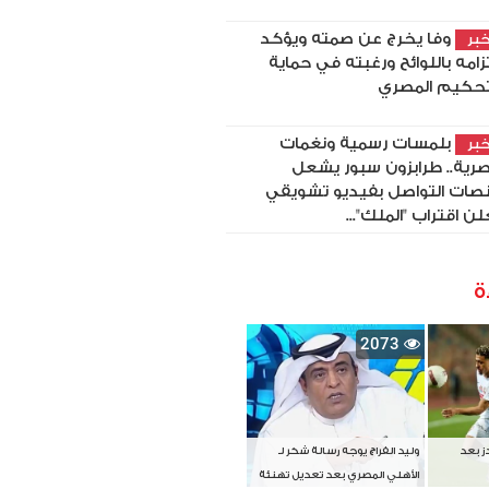
وفا يخرج عن صمته ويؤكد
بر
تزامه باللوائح ورغبته في حماية
تحكيم المصري
بلمسات رسمية ونغمات
بر
رية.. طرابزون سبور يشعل
صات التواصل بفيديو تشويقي
لن اقتراب "الملك"...
ة
2073
دز بعد
وليد الفراج يوجه رسالة شكر لـ
الأهلي المصري بعد تعديل تهنئة