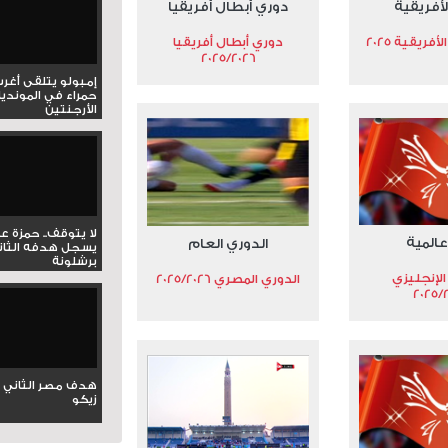
لأفريقية
دوري أبطال أفريقيا
فريقية 2025
دوري أبطال أفريقيا
2025/2026
إمبولو يتلقى أغر
حمراء في المونديا
الأرجنتين
لا يتوقف.. حمزة ع
عالمية
الدوري العام
يسجل هدفه الثان
برشلونة
الإنجليزي
الدوري المصري 2025/2026
2025/
هدف مصر الثاني 
زيكو