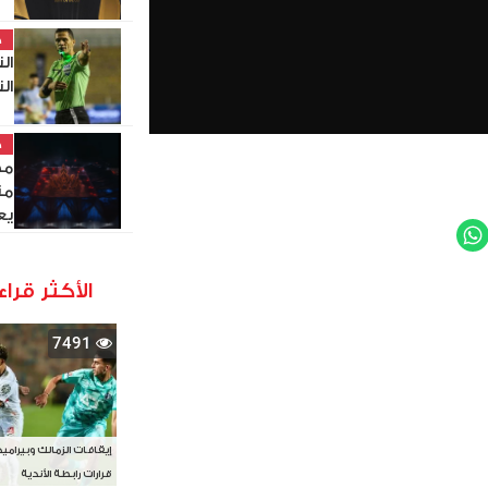
خ
ال
ال
خ
مص
من
يع
WhatsApp
Twit
الأكثر قراء
7491
إيقافات الزمالك وبيرامي
قرارات رابطة الأندية