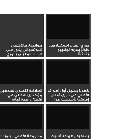
دوري أبطال افريقيا: صن
جوانينج جالاكسي
داونز يهزم نواذيبو
البوتسواني يفوز على
بثلاثية
الوداد المغربي بدوري
أبطال...
كهربا يسجل أول أهداف
العارضة تتصدى لهدفين
الأهلي في دوري أبطال
مؤكدين للأهلي في
إفريقيا بأسيست من
لقطة واحدة أمام
إمام...
ميدياما...
بصافرة معروف.. أسيك
مجموعة الأهلي - بلوزداد