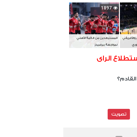
بطل آسيا
1897
 والأفريقي
المستبعدين من قائمة الأهلي
وري
لمواجهة بيراميدز
تطلاع الراى
القادم؟
تصويت