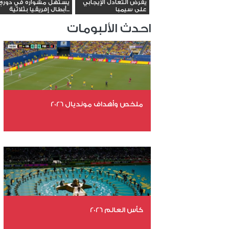
يفرض التعادل الإيجابي
يستهل مشواره في دوري
على سيمبا
أبطال إفريقيا بثلاثية...
احدث الألبومات
ملخص وأهداف مونديال 2026
عدد الملفات 29
عدد المشاهدات 4598
كأس العالم 2026