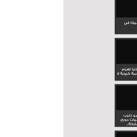
جيكا في
لترا تهزم
ي ملحمة كروية لا
و زغرب
يات دوري
كة...