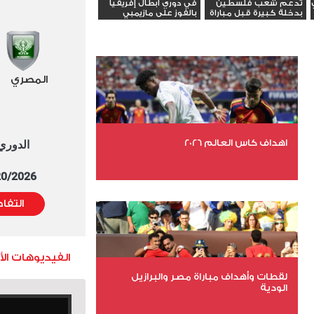
تدعم شعب فلسطين
في دوري أبطال إفريقيا
بدخلة كبيرة قبل مباراة
بالفوز على مازيمبي
يانج...
المصري
اهداف كاس العالم 2026
الدوري العا
5/20/2026 التوقيت 
عدد الملفات 27
التفا
عدد المشاهدات 1969
الفيديوهات ال
لقطات وأهداف مباراة مصر والبرازيل
الودية