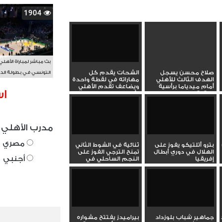
1904
بث مباشر لمباراة الأهلي
صلاح محسن يسجل
الشحات يقدم كل
التونسي في بطولة الد
الهدف الثالث للأهلي
مهاراته في لقطة واحدة
الأفريقي BAL
أمام ميدياما برأسية
ويضاعف تقدم الأهلي
اس
متقنة
أمام...
مدرب الأهلي 
مصري
بترو أتلتيكو يفوز على
ثنائية في الشوط الثاني
الهلال في دوري أبطال
تمنح الترجي الفوز على
أجنبي
إفريقيا
النجم الساحلي في
دوري...
جماهير شباب بلوزداد
بيراميدز يفتتح مشواره