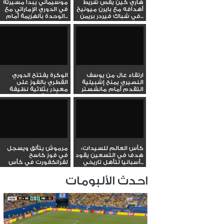
هاري كين يقص شريط
موسيماني يبدأ مسيرته
أهدافه مع بايرن ميونيخ
في الدوري الإماراتي مع
في شباك فيردر بريمن...
الوحدة بالهزيمة أمام...
ارتقاء عال من يوسف
الوكرة يفتتح الدوري
النصيري يمنح إشبيلية
القطري بالفوز على
التقدم أمام مانشستر
معيذر بثلاثية نظيفة
سيتي...
بمشاركة...
كأس العالم للسيدات:
مرموش يتألق ويسجل
هدف في التسعين يقود
في فوز كاسح
أسبانيا لتأهل تاريخي...
لفرانكفورت في كأس
المانيا
احدث الألبومات