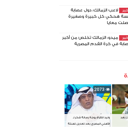
لاعب الزمالك: دول عصابة
بر
سة هحكي كل كبيرة وصغيرة
لت معايا
ميدو: الزمالك تخلص من أكبر
بر
ابة في كرة القدم المصرية
ة
2073
دز بعد
وليد الفراج يوجه رسالة شكر لـ
الأهلي المصري بعد تعديل تهنئة