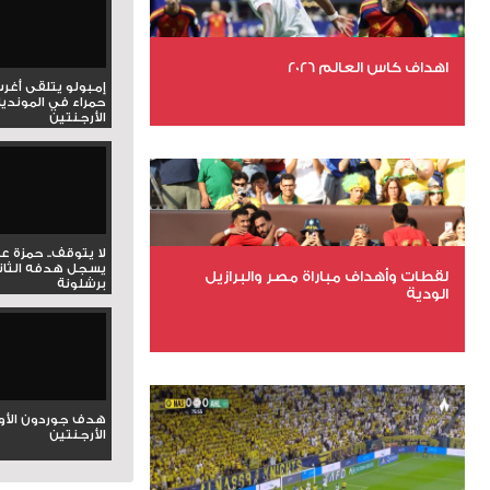
اهداف كاس العالم 2026
إمبولو يتلقى أغر
حمراء في المونديا
الأرجنتين
عدد الملفات 27
عدد المشاهدات 1997
لا يتوقف.. حمزة ع
يسجل هدفه الثان
لقطات وأهداف مباراة مصر والبرازيل
برشلونة
الودية
عدد الملفات 6
عدد المشاهدات 15840
هدف جوردون الأو
الأرجنتين