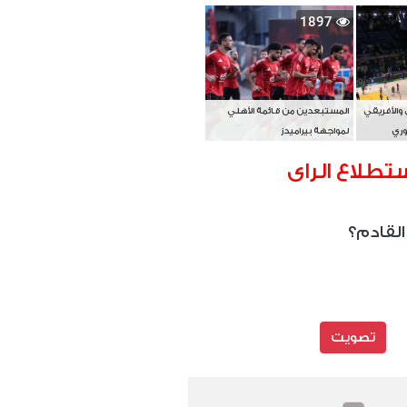
بطل آسيا
1897
 والأفريقي
المستبعدين من قائمة الأهلي
وري
لمواجهة بيراميدز
تطلاع الراى
القادم؟
تصويت