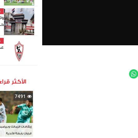
خ
ول
حص
خ
عص
WhatsApp
Twit
الأكثر قراء
7491
إيقافات الزمالك وبيرامي
قرارات رابطة الأندية