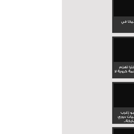
جيكا في
لترا تهزم
ي ملحمة كروية لا
و زغرب
يات دوري
كة...