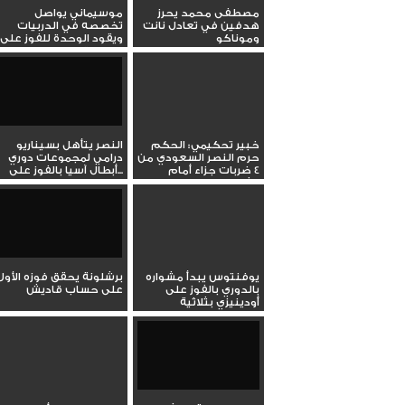
مصطفى محمد يحرز
موسيماني يواصل
هدفين في تعادل نانت
تخصصه في الدربيات
وموناكو
ويقود الوحدة للفوز على
الجزيرة في...
خبير تحكيمي: الحكم
النصر يتأهل بسيناريو
حرم النصر السعودي من
درامي لمجموعات دوري
4 ضربات جزاء أمام
أبطال آسيا بالفوز على...
شباب...
يوفنتوس يبدأ مشواره
برشلونة يحقق فوزه الأول
بالدوري بالفوز على
على حساب قاديش
أودينيزي بثلاثية