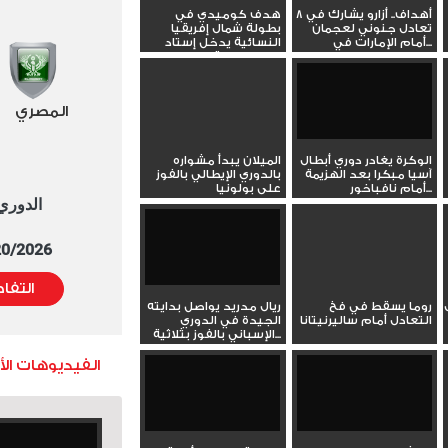
8 أهداف.. أزارو يشارك في
هدف كوميدي في
تعادل جنوني لعجمان
بطولة شمال إفريقيا
أمام الإمارات في...
النسائية يدخل إستاد
الإسكندرية...
المصري
الوكرة يغادر دوري أبطال
الميلان يبدأ مشواره
آسيا مبكرا بعد الهزيمة
بالدوري الإيطالي بالفوز
أمام نافباخور...
على بولونيا
الدوري العا
5/20/2026 التوقيت 
التفا
روما يسقط في فخ
ريال مدريد يواصل بدايته
التعادل أمام ساليرنيتانا
الجيدة في الدوري
الإسباني بالفوز بثلاثية...
الفيديوهات ال