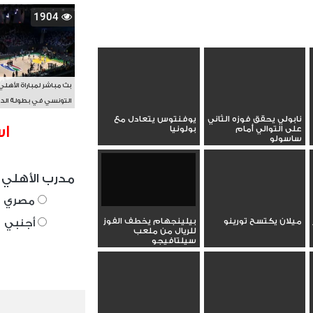
1904
بث مباشر لمباراة الأهلي
التونسي في بطولة الد
الأفريقي BAL
نابولي يحقق فوزه الثاني
يوفنتوس يتعادل مع
اس
على التوالي أمام
بولونيا
ساسولو
مدرب الأهلي 
مصري
ميلان يكتسح تورينو
بيلينجهام يخطف الفوز
أجنبي
للريال من ملعب
سيلتافيجو