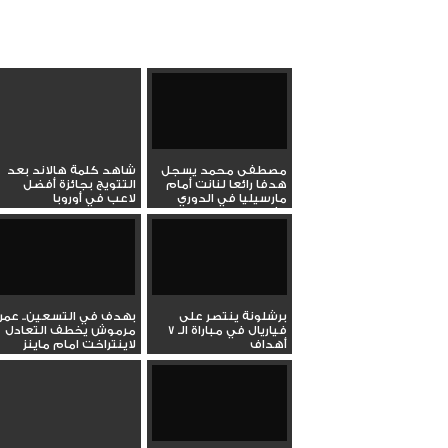
مصطفى محمد يسجل
شاهد كلمة هالاند بعد
هدفا رائعا لنانت أمام
التتويج بجائزة أفضل
مارسيليا في الدوري
لاعب في أوروبا
الفرنسي
برشلونة ينتصر على
بهدف في التسعين.. عمر
فياريال في مباراة الـ 7
مرموش يخطف التعادل
أهداف
لاينتراخت امام ماينز