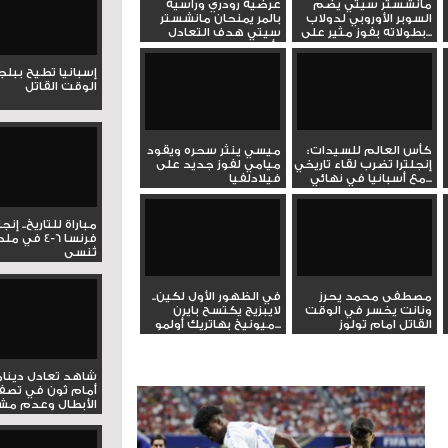
مانشستر سيتي يضم
عرضية رودري ورأسية
السوبر الأوروبي لدولاب
بالمر يمنحان مانشستر
بطولاته بفوز مثير على...
سيتي هدف التعادل
أمام...
إسبانيا تطيح ببل
الوقت القاتل
كأس العالم للسيدات:
ميسي ينثر سحره ويقود
إنجلترا تضرب لقاء تاريخي
ميامي لفوز جديد على
مع أسبانيا في نهائي...
فيلادلفيا
مباراة للتاريخ.. إنج
فرنسا 6-4 ف
تُنسى
مصطفى محمد يحرز
في الظهور الأول لكين..
ونانت يخسر في الوقت
لايبزيج يكتسح بايرن
القاتل امام تولوز
ميونيخ بهاتريك أولمو...
شاهد تعادل دينام
أمام ثون في تصف
الأبطال وعدم مشار