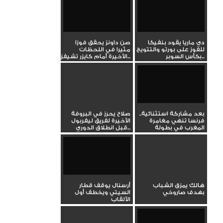
دي ماريا يقود بنفيكا
صن داونز يحقق فوزا
للفوز على بورتو والتتويج
مثيرا في اللحظات
بكأس السوبر...
الأخيرة أمام كايزر تشيفز...
بعد مشاركة استثنائية..
صلاح يحرز في البروفة
فرنسا تنهي مغامرة
الأخيرة لفريق ليفربول
المغرب في بطولة
قبل انطلاق الدوري...
العالم...
هالك يمزق الشباب
أرسنال يوقف قطار
بهدف صاروخي
السيتي ويخطف أول
الألقاب
?????? ?????????? ??