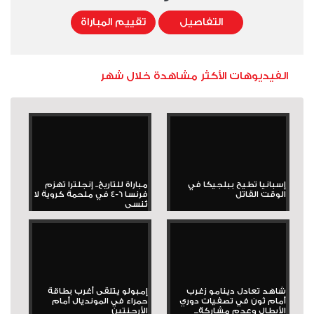
التفاصيل
تقييم المباراة
الفيديوهات الأكثر مشاهدة خلال شهر
إسبانيا تطيح ببلجيكا في
مباراة للتاريخ.. إنجلترا تهزم
الوقت القاتل
فرنسا 6-4 في ملحمة كروية لا
تُنسى
شاهد تعادل دينامو زغرب
إمبولو يتلقى أغرب بطاقة
أمام ثون في تصفيات دوري
حمراء في المونديال أمام
الأبطال وعدم مشاركة...
الأرجنتين