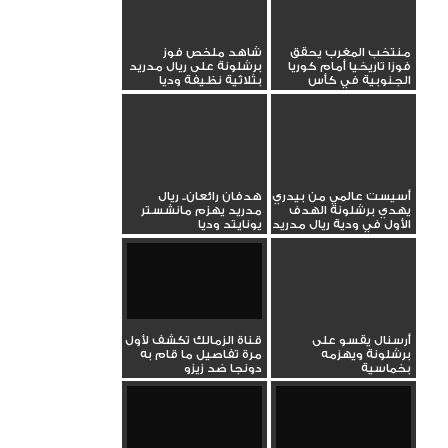
منتخب المغرب يحقق
شاهد ملخص فوز
فوزا تاريخيا أمام كوريا
برشلونة على ريال مدريد
الجنوبية في كأس
بثلاثية نظيفة وديا
العالم...
أسيست عالمي من بيدري
هدفان رائعان.. ريال
يهدي برشلونة الهدف
مدريد يهزم مانشستر
الأول في ودية ريال مدريد
يونايتد وديا
أرسنال يقسو على
قناة الزمالك تكشف لأول
برشلونة ويهزمه
مرة تفاصيل ما قام به
بخماسية
دونجا ضد زيزو