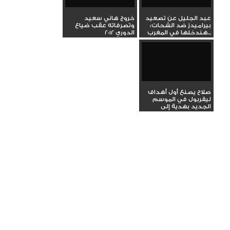
عبد الجليل عن تصعيد
خروج هاني سعيد
بيراميدز ضد الشحات:
وتصرفاته عقب ضياع
هندخلها في المغرب...
الدوري 2012
صلاح يصنع أول أهداف
ليفربول في الموسم
الجديد بهدية إلى
داروين...