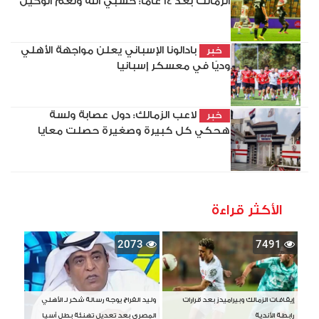
الزمالك بعد 14 عامًا: حسبي الله ونعم الوكيل
بادالونا الإسباني يعلن مواجهة الأهلي
خبر
وديًا في معسكر إسبانيا
لاعب الزمالك: دول عصابة ولسة
خبر
هحكي كل كبيرة وصغيرة حصلت معايا
الأكثر قراءة
2073
7491
إيقافات الزمالك وبيراميدز بعد قرارات
وليد الفراج يوجه رسالة شكر لـ الأهلي
رابطة الأندية
المصري بعد تعديل تهنئة بطل آسيا