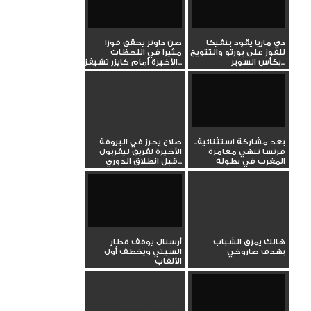
دي ماريا يقود بنفيكا
صن داونز يحقق فوزا
للفوز على بورتو والتتويج
مثيرا في اللحظات
بكأس السوبر...
الأخيرة أمام كايزر تشيفز...
بعد مشاركة استثنائية..
صلاح يحرز في البروفة
فرنسا تنهي مغامرة
الأخيرة لفريق ليفربول
المغرب في بطولة
قبل انطلاق الدوري...
العالم...
هالك يمزق الشباب
أرسنال يوقف قطار
بهدف صاروخي
السيتي ويخطف أول
الألقاب
?????? ?????????? ??
The moment referee
Stéphanie Frappart