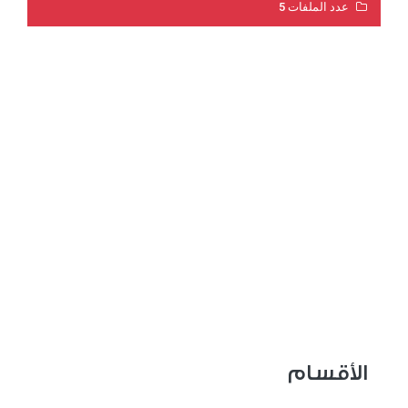
عدد الملفات 5
عدد المشاهدات 3205
الأقسام