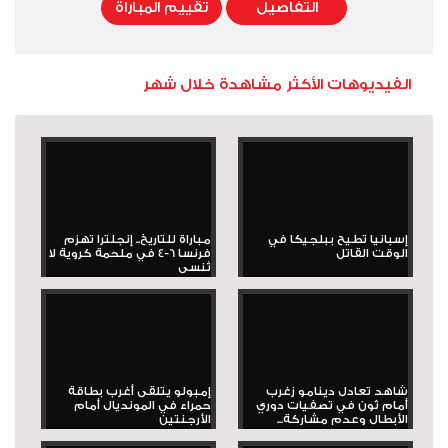
التفاصيل
تقييم المباراة
الفيديوهات الأكثر مشاهدة خلال شهر
إسبانيا تطيح ببلجيكا في
مباراة للتاريخ.. إنجلترا تهزم
الوقت القاتل
فرنسا 6-4 في ملحمة كروية لا
تُنسى
شاهد تعادل دينامو زغرب
إمبولو يتلقى أغرب بطاقة
أمام ثون في تصفيات دوري
حمراء في المونديال أمام
الأبطال وعدم مشاركة...
الأرجنتين