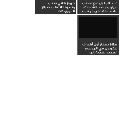
عبد الجليل عن تصعيد
خروج هاني سعيد
بيراميدز ضد الشحات:
وتصرفاته عقب ضياع
هندخلها في المغرب...
الدوري 2012
صلاح يصنع أول أهداف
ليفربول في الموسم
الجديد بهدية إلى
داروين...