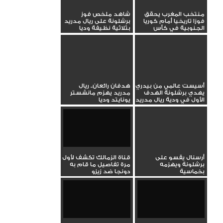
منتخب المغرب يحقق
شاهد ملخص فوز
فوزا تاريخيا أمام كوريا
برشلونة على ريال مدريد
الجنوبية في كأس
بثلاثية نظيفة وديا
العالم...
أسيست عالمي من بيدري
هدفان رائعان.. ريال
يهدي برشلونة الهدف
مدريد يهزم مانشستر
الأول في ودية ريال مدريد
يونايتد وديا
أرسنال يقسو على
قناة الزمالك تكشف لأول
برشلونة ويهزمه
مرة تفاصيل ما قام به
بخماسية
دونجا ضد زيزو