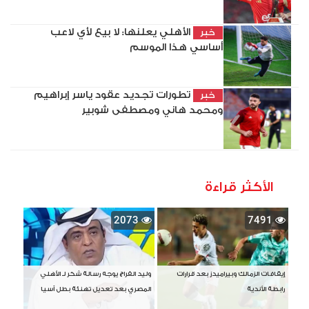
الأهلي يعلنها: لا بيع لأي لاعب
خبر
أساسي هذا الموسم
تطورات تجديد عقود ياسر إبراهيم
خبر
ومحمد هاني ومصطفى شوبير
الأكثر قراءة
2073
7491
إيقافات الزمالك وبيراميدز بعد قرارات
وليد الفراج يوجه رسالة شكر لـ الأهلي
رابطة الأندية
المصري بعد تعديل تهنئة بطل آسيا