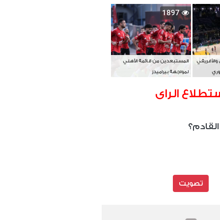
بطل آسيا
1897
 والأفريقي
المستبعدين من قائمة الأهلي
وري
لمواجهة بيراميدز
تطلاع الراى
القادم؟
تصويت