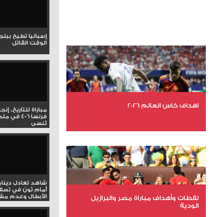
إسبانيا تطيح ببل
الوقت القاتل
اهداف كاس العالم 2026
مباراة للتاريخ.. إنج
فرنسا 6-4 ف
تُنسى
عدد الملفات 27
عدد المشاهدات 1993
شاهد تعادل دينام
أمام ثون في تصف
الأبطال وعدم مشار
لقطات وأهداف مباراة مصر والبرازيل
الودية