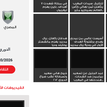
للتاريخ.. سيدات المغرب
في مباراة شهدت 7
— beIN SPORTS
يتأهلن ثمن نهائي كأس
أهداف.. بايرن يهزم
(@beINSPORTS_EN)
العالم بسيناريو مثير...
ليفربول
August 6, 2023
المصري
أسيست عالمي من بيدري
هدفان رائعان.. ريال
يهدي برشلونة الهدف
مدريد يهزم مانشستر
الأول في ودية ريال مدريد
يونايتد وديا
الدوري العا
5/20/2026 التوقيت 
التفا
عبد الجليل عن تصعيد
خروج هاني سعيد
بيراميدز ضد الشحات:
وتصرفاته عقب ضياع
هندخلها في المغرب...
الدوري 2012
الفيديوهات ال