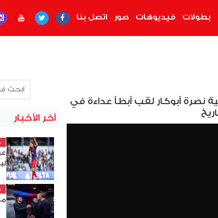
بطولات
فيديوهات
صور
اتصل بنا
ية نصرة أبوكار لقب أبطأ عداءة في
اريخ
آخر الأخبار
خ
عب
لب
خ
مد