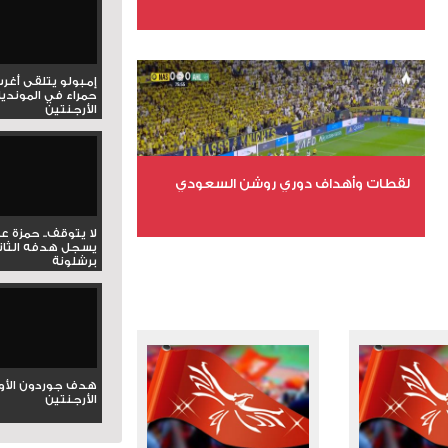
عدد الملفات 6
عدد المشاهدات 15787
إمبولو يتلقى أغر
حمراء في المونديا
الأرجنتين
لقطات وأهداف دوري روشن السعودي
لا يتوقف.. حمزة ع
عدد الملفات 5
يسجل هدفه الثان
برشلونة
عدد المشاهدات 3181
هدف جوردون الأو
الأرجنتين