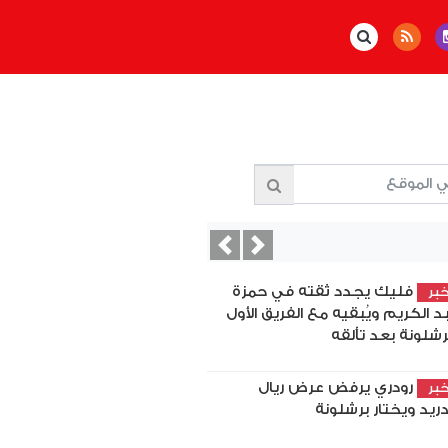
Previous
Next
فليك يجدد ثقته في حمزة
بر
د الكريم ويُبقيه مع الفريق الأول
رشلونة بعد تألقه
رودري يرفض عرض ريال
بر
ريد ويختار برشلونة