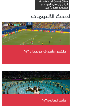
صلاح يصنع أول أهداف
ليفربول في الموسم
الجديد بهدية إلى
داروين...
احدث الألبومات
ملخص وأهداف مونديال 2026
عدد الملفات 29
عدد المشاهدات 4934
كأس العالم 2026