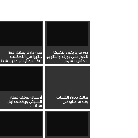
دي ماريا يقود بنفيكا
صن داونز يحقق فوزا
للفوز على بورتو والتتويج
مثيرا في اللحظات
بكأس السوبر...
الأخيرة أمام كايزر تشيفز...
هالك يمزق الشباب
أرسنال يوقف قطار
بهدف صاروخي
السيتي ويخطف أول
الألقاب