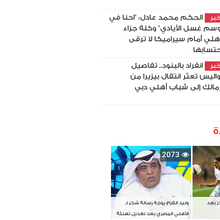
الحكم محمد عادل: "احنا في
بر
سم غسل الأيادي" وكلة جزاء
أهلي أمام سيراميكا لا ترقى
حتسابها
انفراد بالبنود.. تفاصيل
بر
اليس تعثر انتقال بيزيرا من
زمالك إلى شباب أهلي دبي
ة
2073
دز بعد
وليد الفراج يوجه رسالة شكر لـ
الأهلي المصري بعد تعديل تهنئة