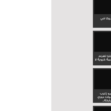
جيكا في
لترا تهزم
ي ملحمة كروية لا
و زغرب
يات دوري
كة...