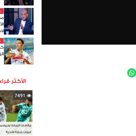
خ
مو
ال
لا
خ
كو
ال
WhatsApp
Twit
الأكثر قراء
7491
إيقافات الزمالك وبيرامي
قرارات رابطة الأندية