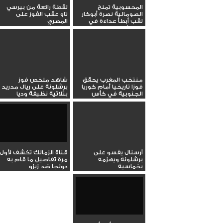
المحسوبية تمنح
لقطة رائعة من بيرسي
الصومالية نصرة أبوكار
تاو عقب الفوز على
لقب أبطأ عداءة في
المصري
التاريخ
منتخب المغرب يحقق
شاهد ملخص فوز
فوزا تاريخيا أمام كوريا
برشلونة على ريال مدريد
الجنوبية في كأس
بثلاثية نظيفة وديا
العالم...
أرسنال يقسو على
قناة الزمالك تكشف لأول
برشلونة ويهزمه
مرة تفاصيل ما قام به
بخماسية
دونجا ضد زيزو