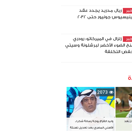
ريال مدريد يجدد عقد
بر
نيسيوس جونيور حتى 2032
زلزال في الميركاتو: رودري
بر
نح الضوء الأخضر لبرشلونة وسيتي
فض التكلفة
ة
2073
دز بعد
وليد الفراج يوجه رسالة شكر لـ
الأهلي المصري بعد تعديل تهنئة