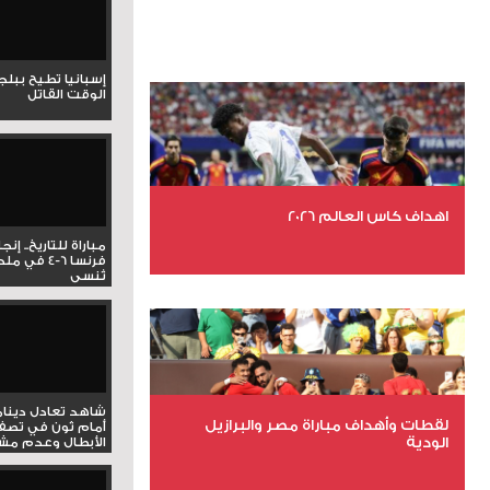
إسبانيا تطيح ببل
الوقت القاتل
اهداف كاس العالم 2026
مباراة للتاريخ.. إنج
فرنسا 6-4 ف
تُنسى
عدد الملفات 27
عدد المشاهدات 1987
شاهد تعادل دينام
لقطات وأهداف مباراة مصر والبرازيل
أمام ثون في تصف
الودية
الأبطال وعدم مشار