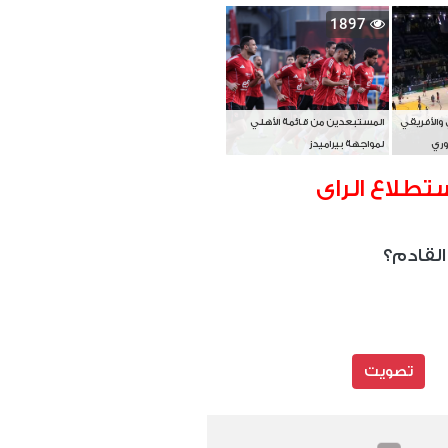
بطل آسيا
1897
 والأفريقي
المستبعدين من قائمة الأهلي
وري
لمواجهة بيراميدز
تطلاع الراى
القادم؟
تصويت