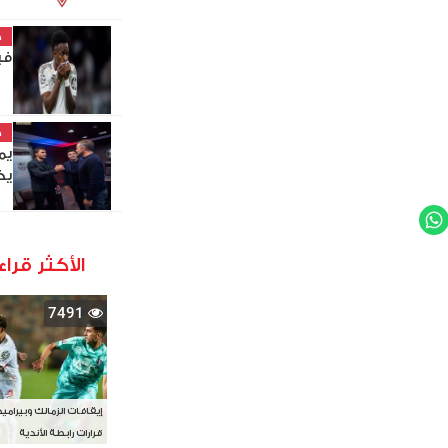
خ
في
خ
يم
يخ
WhatsApp
Twit
الأكثر قراء
7491
إيقافات الزمالك وبيرامي
قرارات رابطة الأندية