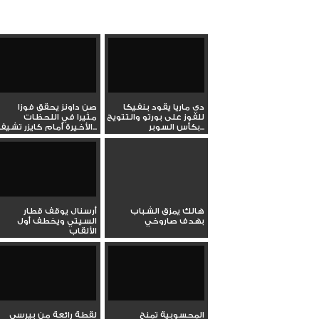
دي ماريا يقود بنفيكا
صن داونز يحقق فوزا
للفوز على بورتو والتتويج
مثيرا في اللحظات
بكأس السوبر...
الأخيرة أمام كايزر تشيفز...
هالك يمزق الشباب
أرسنال يوقف قطار
بهدف صاروخي
السيتي ويخطف أول
الألقاب
المحسوبية تمنح
لقطة رائعة من بيرسي