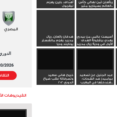
يتأهلن ثمن نهائي كأس
أهداف.. بايرن يهزم
(@beINSPORTS_EN)
العالم بسيناريو مثير...
ليفربول
August 6, 2023
المصري
أسيست عالمي من بيدري
هدفان رائعان.. ريال
يهدي برشلونة الهدف
مدريد يهزم مانشستر
الأول في ودية ريال مدريد
يونايتد وديا
الدوري العا
5/20/2026 التوقيت 
عبد الجليل عن تصعيد
خروج هاني سعيد
التفا
بيراميدز ضد الشحات:
وتصرفاته عقب ضياع
هندخلها في المغرب...
الدوري 2012
الفيديوهات ال