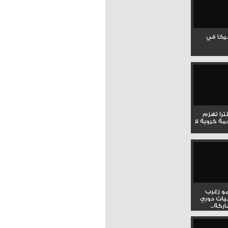
جيكا في
لترا تهزم
ي ملحمة كروية لا
و زغرب
يات دوري
كة...