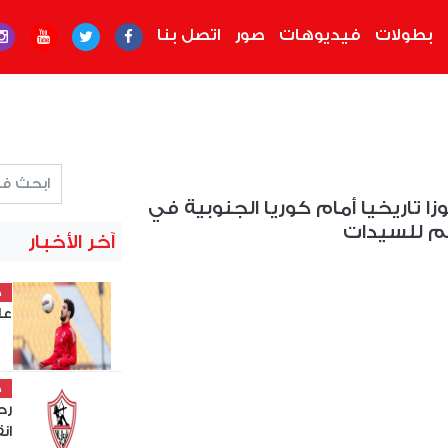
بطولات
فيديوهات
صور
اتصل بنا
 تاريخيا أمام كوريا الجنوبية في
م للسيدات
آخر الأخبار
خ
عل
خ
رح
ان