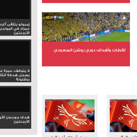
عدد الملفات 6
عدد المشاهدات 15749
إمبولو يتلقى أغر
حمراء في المونديا
الأرجنتين
لقطات وأهداف دوري روشن السعودي
عدد الملفات 5
لا يتوقف.. حمزة ع
يسجل هدفه الثان
عدد المشاهدات 3181
برشلونة
هدف جوردون الأو
الأرجنتين