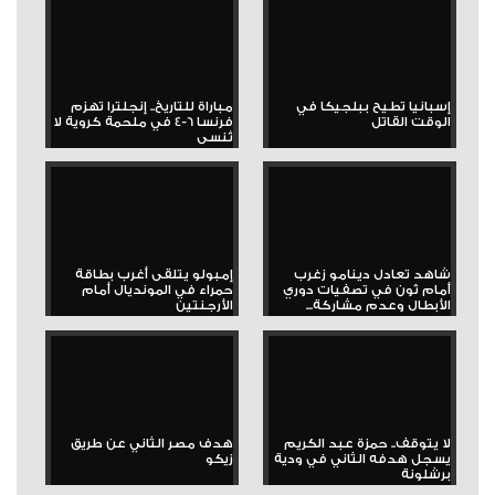
إسبانيا تطيح ببلجيكا في
مباراة للتاريخ.. إنجلترا تهزم
الوقت القاتل
فرنسا 6-4 في ملحمة كروية لا
تُنسى
شاهد تعادل دينامو زغرب
إمبولو يتلقى أغرب بطاقة
أمام ثون في تصفيات دوري
حمراء في المونديال أمام
الأبطال وعدم مشاركة...
الأرجنتين
لا يتوقف.. حمزة عبد الكريم
هدف مصر الثاني عن طريق
يسجل هدفه الثاني في ودية
زيكو
برشلونة