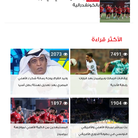
بالكونفدرالية
الأكثر قراءة
2073
7491
إيقافات الزمالك وبيراميدز بعد قرارات
وليد الفراج يوجه رسالة شكر لـ الأهلي
رابطة الأندية
المصري بعد تعديل تهنئة بطل آسيا
1897
1904
بث مباشر لمباراة الأهلي والأفريقي
المستبعدين من قائمة الأهلي لمواجهة
التونسي في بطولة الدوري الأفريقي
بيراميدز