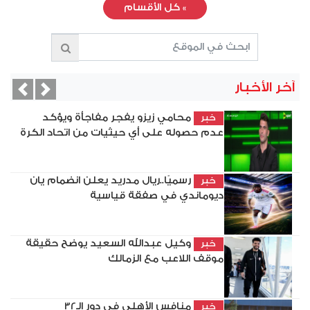
»
كل الأقسام
آخر الأخبار
vious
Next
محامي زيزو يفجر مفاجأة ويؤكد
خبر
عدم حصوله على أي حيثيات من اتحاد الكرة
رسميًا..ريال مدريد يعلن انضمام يان
خبر
ديوماندي في صفقة قياسية
وكيل عبدالله السعيد يوضح حقيقة
خبر
موقف اللاعب مع الزمالك
منافس الأهلي في دور الـ32
خبر