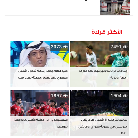
الأكثر قراءة
2073
7491
إيقافات الزمالك وبيراميدز بعد قرارات
وليد الفراج يوجه رسالة شكر لـ الأهلي
رابطة الأندية
المصري بعد تعديل تهنئة بطل آسيا
1897
1904
بث مباشر لمباراة الأهلي والأفريقي
المستبعدين من قائمة الأهلي لمواجهة
التونسي في بطولة الدوري الأفريقي
بيراميدز
BAL