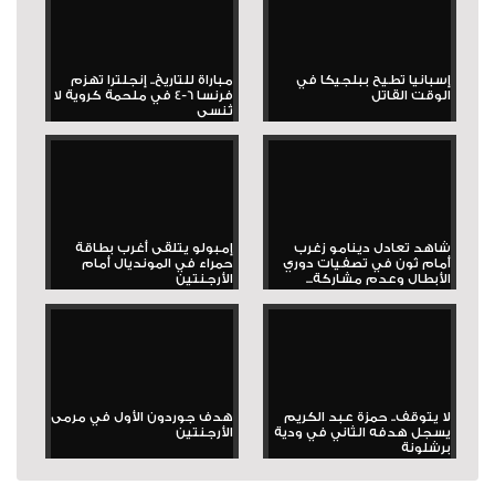
إسبانيا تطيح ببلجيكا في
مباراة للتاريخ.. إنجلترا تهزم
الوقت القاتل
فرنسا 6-4 في ملحمة كروية لا
تُنسى
شاهد تعادل دينامو زغرب
إمبولو يتلقى أغرب بطاقة
أمام ثون في تصفيات دوري
حمراء في المونديال أمام
الأبطال وعدم مشاركة...
الأرجنتين
لا يتوقف.. حمزة عبد الكريم
هدف جوردون الأول في مرمى
يسجل هدفه الثاني في ودية
الأرجنتين
برشلونة