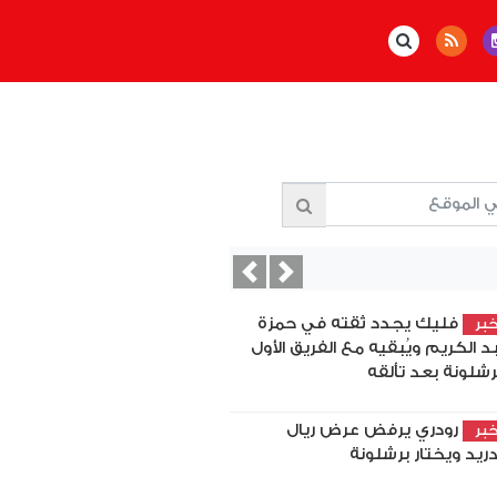
Previous
Next
فليك يجدد ثقته في حمزة
بر
د الكريم ويُبقيه مع الفريق الأول
رشلونة بعد تألقه
رودري يرفض عرض ريال
بر
ريد ويختار برشلونة