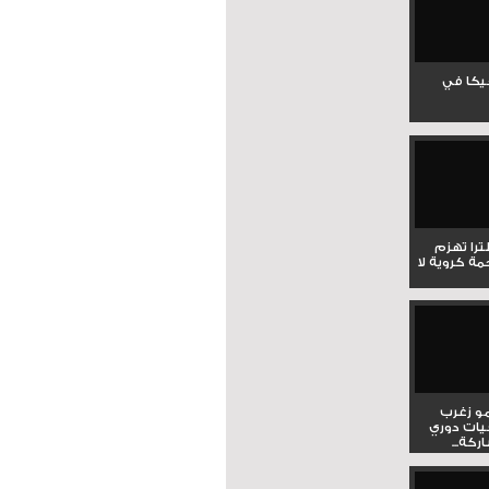
جيكا في
لترا تهزم
ي ملحمة كروية لا
و زغرب
يات دوري
كة...