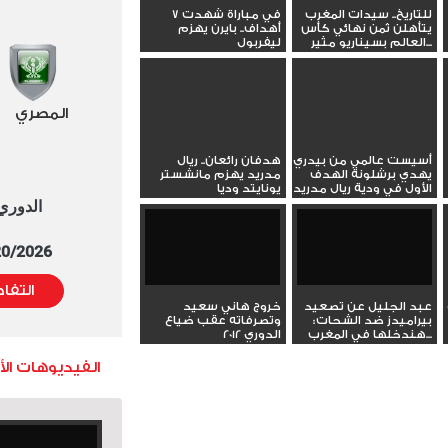
للتاريخ.. سيدات المغرب
في مباراة شهدت 7
— beIN SPORTS
يتأهلن ثمن نهائي كأس
أهداف.. بايرن يهزم
(@beINSPORTS_EN)
العالم بسيناريو مثير...
ليفربول
August 6, 2023
المصري
أسيست عالمي من بيدري
هدفان رائعان.. ريال
يهدي برشلونة الهدف
مدريد يهزم مانشستر
الأول في ودية ريال مدريد
يونايتد وديا
الدوري العا
5/20/2026 التوقيت 
التفا
عبد الجليل عن تصعيد
خروج هاني سعيد
بيراميدز ضد الشحات:
وتصرفاته عقب ضياع
هندخلها في المغرب...
الدوري 2012
الفيديوهات ال