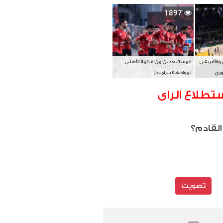
بطل آسيا
1897
 والأفريقي
المستبعدين من قائمة الأهلي
وري
لمواجهة بيراميدز
تطلاع الراى
القادم؟
تصويت