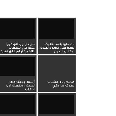
دي ماريا يقود بنفيكا
صن داونز يحقق فوزا
للفوز على بورتو والتتويج
مثيرا في اللحظات
بكأس السوبر...
الأخيرة أمام كايزر تشيفز...
هالك يمزق الشباب
أرسنال يوقف قطار
بهدف صاروخي
السيتي ويخطف أول
الألقاب