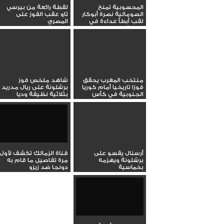
المحسوبية تمنح
لقطة رائعة من بيرسي
الصومالية نصرة أبوكار
تاو عقب الفوز على
لقب أبطأ عداءة في
المصري
التاريخ
منتخب المغرب يحقق
شاهد ملخص فوز
فوزا تاريخيا أمام كوريا
برشلونة على ريال مدريد
الجنوبية في كأس
بثلاثية نظيفة وديا
العالم...
أرسنال يقسو على
قناة الزمالك تكشف لأول
برشلونة ويهزمه
مرة تفاصيل ما قام به
بخماسية
دونجا ضد زيزو