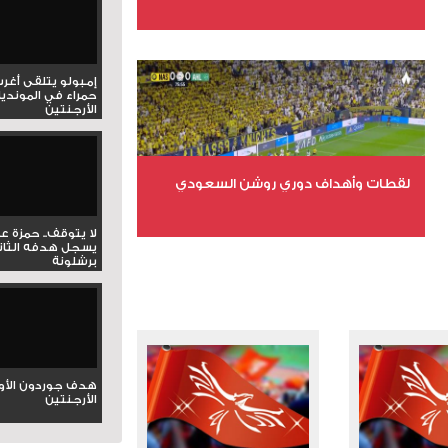
عدد الملفات 6
عدد المشاهدات 15783
إمبولو يتلقى أغر
حمراء في المونديا
الأرجنتين
لقطات وأهداف دوري روشن السعودي
لا يتوقف.. حمزة ع
عدد الملفات 5
يسجل هدفه الثان
برشلونة
عدد المشاهدات 3181
هدف جوردون الأو
الأرجنتين