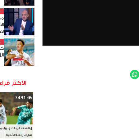
خ
مو
ال
لا
خ
كو
ال
WhatsApp
Twit
الأكثر قراء
7491
إيقافات الزمالك وبيرامي
قرارات رابطة الأندية