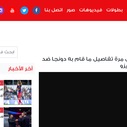
بطولات
فيديوهات
صور
اتصل بنا
ل مرة تفاصيل ما قام به دونجا ضد
زو
آخر الأخبار
خ
عب
لب
خ
مد