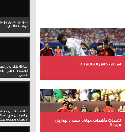
إسبانيا تطيح ببل
الوقت القاتل
اهداف كاس العالم 2026
مباراة للتاريخ.. إنج
فرنسا 6-4 ف
تُنسى
عدد الملفات 27
عدد المشاهدات 1993
شاهد تعادل دينام
أمام ثون في تصف
الأبطال وعدم مشار
لقطات وأهداف مباراة مصر والبرازيل
الودية