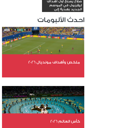
صلاح يصنع أول أهداف
ليفربول في الموسم
الجديد بهدية إلى
داروين...
احدث الألبومات
ملخص وأهداف مونديال 2026
عدد الملفات 29
عدد المشاهدات 4930
كأس العالم 2026