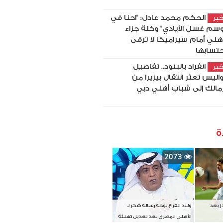
الحكم محمد عادل: "احنا في
بر
سم غسل الأيادي" وكلة جزاء
أهلي أمام سيراميكا لا ترقى
حتسابها
انفراد بالبنود.. تفاصيل
بر
اليس تعثر انتقال بيزيرا من
زمالك إلى شباب أهلي دبي
ة
2073
دز بعد
وليد الفراج يوجه رسالة شكر لـ
الأهلي المصري بعد تعديل تهنئة