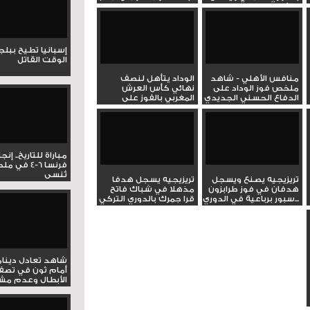
الفارق...
إسبانيا تطيح ببل
الوقت القاتل
منافس الأهلي - شاهد
الوداد يتأهل لنصف
ملخص فوز الوداد على
نهائي كأس العرش
الدفاع الحسني الجديدي
المغربي بالفوز على
في...
الدفاع الحسني...
مباراة للتاريخ.. إنج
فرنسا 6-4 ف
تُنسى
تريزيجيه يصنع ويسجل
تريزيجيه يسجل هدفا
هدفان في فوز طرابزون
مذهلا في شباك فاتح
سبور برباعية في الدوري...
قرا جمرك بالدوري التركي
شاهد تعادل دينام
أمام ثون في تصف
الأبطال وعدم مشار