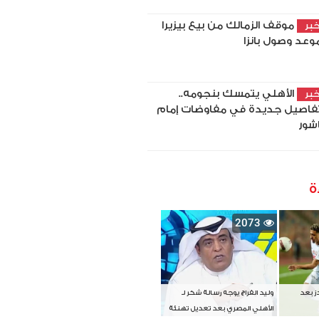
موقف الزمالك من بيع بيزيرا
بر
وعد وصول بانزا
الأهلي يتمسك بنجومه..
بر
فاصيل جديدة في مفاوضات إمام
شور
ة
2073
دز بعد
وليد الفراج يوجه رسالة شكر لـ
الأهلي المصري بعد تعديل تهنئة