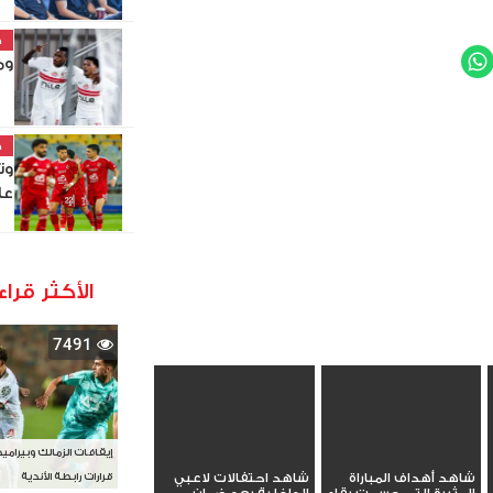
خ
وم
WhatsApp
Twit
خ
وت
عا
الأكثر قراء
7491
إيقافات الزمالك وبيرامي
قرارات رابطة الأندية
شاهد أهداف المباراة
شاهد احتفالات لاعبي