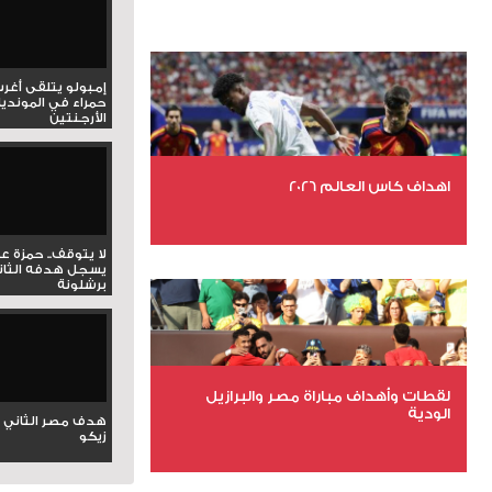
إمبولو يتلقى أغر
حمراء في المونديا
الأرجنتين
اهداف كاس العالم 2026
عدد الملفات 27
لا يتوقف.. حمزة ع
يسجل هدفه الثان
عدد المشاهدات 1971
برشلونة
لقطات وأهداف مباراة مصر والبرازيل
الودية
هدف مصر الثاني 
زيكو
عدد الملفات 6