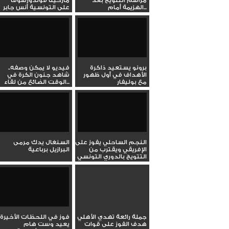
مراسم التتويج بعد
ماركيتا فوندورسوفا
الهزيمة أمام...
على التونسية أنس جابر
في...
برونو يستعيد ذاكرة
فيديو لا يمكن وصفه..
الأهداف في أول ظهور
شاهد جنون الكرة في
مع بوليفار
الوقت الضائع من لقاء...
النجم الساحلي يفوز على
السنغال يدك مرمى
الإفريقي ويقترب من
البرازيل برباعية
التتويج بالدوري التونسي
جملة رائعة تهدي الأهلي
فوز في اللحظات الأخيرة
هدف الفوز على قوات
يعيد وست هام