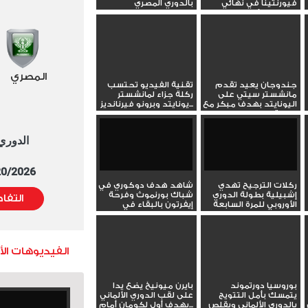
فيورنتينا في نهائي
بالدوري المصري
دوري المؤتمر...
المصري
جندوجان يعيد تقدم
تقنية الفيديو تحتسب
مانشستر سيتي على
ركلة جزاء لمانشستر
اليونايتد بهدف مبكر مع
يونايتد وبرونو فيرنانديز...
بداية...
الدوري العا
5/20/2026 التوقيت 
ركلات الترجيح تهدي
شاهد هدف دوكوري في
إشبيلية بطولة الدوري
شباك بورنموث وفرحة
التفا
الأوروبي للمرة السابعة
إيفرتون بالبقاء في
على...
الدوري...
الفيديوهات ال
بوروسيا دورتموند
بايرن ميونيخ يضع يدا
يتمسك بأمل التتويج
على لقب الدوري الألماني
بالدوري الألماني ويقلص
بهدف أول لكومان أمام...