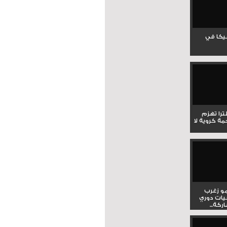
جيكا في
لترا تهزم
ي ملحمة كروية لا
و زغرب
يات دوري
كة...