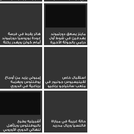
لقب الدوري...
ماينز يصعق دورتموند
هالر يفرط في فرصة
بهدفين في شوط أول
عودة بوروسيا دورتموند
درامي بالجولة الأخيرة
أمام كولن ويهدر ركلة
من...
جزاء...
استقبال خاص
إمبولي يزيد من أوجاع
لفينيسيوس جونيور في
يوفنتوس ويهزمه
ملعب سانتياجو برنابيو
برباعية في الدوري
لدعمه بعد...
الإيطالي
حالة غريبة في مباراة
أشبيليه يطيح
فالنسيا وريال مدريد
باليوفنتوس ويتأهل
لنهائي الدوري الأوروبي