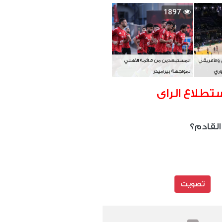
بطل آسيا
1897
 والأفريقي
المستبعدين من قائمة الأهلي
وري
لمواجهة بيراميدز
تطلاع الراى
القادم؟
تصويت