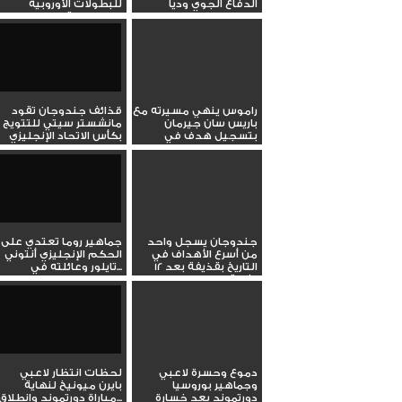
الدفاع الجوي وديا
للبطولات الأوروبية
ويمنحه لقب...
راموس ينهي مسيرته مع
قذائف جندوجان تقود
باريس سان جيرمان
مانشستر سيتي للتتويج
بتسجيل هدف في
بكأس الاتحاد الإنجليزي
مباراته...
على...
جندوجان يسجل واحد
جماهير روما تعتدي على
من أسرع الأهداف في
الحكم الإنجليزي أنتوني
التاريخ بقذيفة بعد 12
تايلور وعائلته في...
ثانية...
دموع وحسرة لاعبي
لحظات انتظار لاعبي
وجماهير بوروسيا
بايرن ميونيخ لنهاية
دورتموند بعد خسارة
مباراة دورتموند وانطلاق...