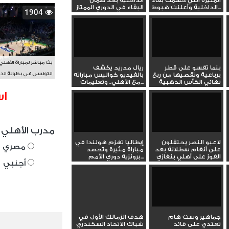
المثيرة التي حسمت بقاء
الداخلية بعد ضمان
الداخلية وأعلنت هبوط...
البقاء في الدوري الممتاز
1904
على...
بث مباشر لمباراة الأهلي
بنما تقسو على قطر
ريال مدريد يكشف
التونسي في بطولة الد
برباعية وتقصيها من ربع
بالفيديو كواليس مباراته
نهائي الكأس الذهبية
مع الأهلي.. وتعليمات...
الأفريقي BAL
اس
مدرب الأهلي 
لاعبو النصر يحتفلون
إيطاليا تهزم هولندا في
مصري
على أنغام سطلانة بعد
مباراة مثيرة وتحصد
الفوز على أهلي بنغازي
برونزية دوري الأمم...
أجنبي
في...
جماهير وست هام
هدف الزمالك الأول في
تعتدي على قائد
شباك الاتحاد السكندري