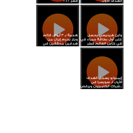
الهدف الأول
قطر 2022
واين هينيسي يحصل
هجمة بـ 3 أرواح.. قائم
على أول بطاقة حمراء في
ويلز يحرم إيران من
في كأس العالم قطر
هدفين محققين في
2022
نفس...
إيمبولو يسجل الهدف
الأول لـ سويسرا في
شباك الكاميرون ويرفض...