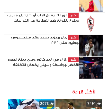
الزمالك يغلق الباب أمام رحيل «بيزيرا»
خبر
ويلوح باللوائح ضد انقطاعه عن التدريبات
ريال مدريد يجدد عقد فينيسيوس
خبر
جونيور حتى 2032
زلزال في الميركاتو: رودري يمنح الضوء
خبر
الأخضر لبرشلونة وسيتي يخفض التكلفة
الأكثر قراءة
2073
7491