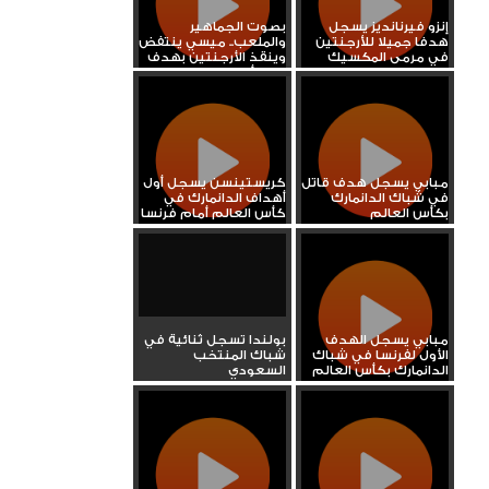
إنزو فيرنانديز يسجل
بصوت الجماهير
هدفا جميلا للأرجنتين
والملعب.. ميسي ينتفض
في مرمى المكسيك
وينقذ الأرجنتين بهدف
رائع أمام...
مبابي يسجل هدف قاتل
كريستينسن يسجل أول
في شباك الدانمارك
أهداف الدانمارك في
بكأس العالم
كأس العالم أمام فرنسا
مبابي يسجل الهدف
بولندا تسجل ثنائية في
الأول لفرنسا في شباك
شباك المنتخب
الدانمارك بكأس العالم
السعودي