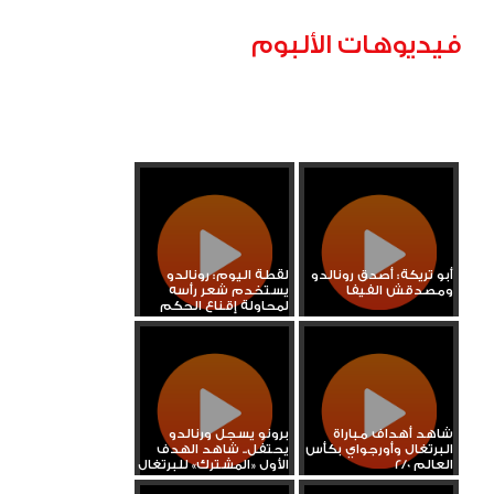
فيديوهات الألبوم
أبو تريكة: أصدق رونالدو
لقطة اليوم: رونالدو
ومصدقش الفيفا
يستخدم شعر رأسه
لمحاولة إقناع الحكم
باحتساب...
شاهد أهداف مباراة
برونو يسجل ورنالدو
البرتغال وأورجواي بكأس
يحتفل.. شاهد الهدف
العالم 2/0
الأول «المشترك» للبرتغال
في...