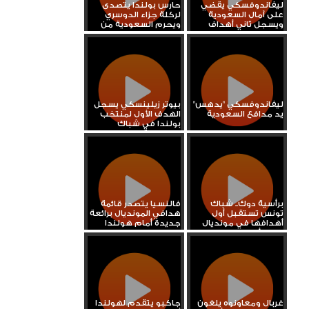
ليفاندوفسكي يقضي
حارس بولندا يتصدى
على آمال السعودية
لركلة جزاء الدوسري
ويسجل ثاني أهداف
ويحرم السعودية من
بولندا
التعادل
ليفاندوفسكي "يدهس"
بيوتر زيلينسكي يسجل
يد مدافع السعودية
الهدف الأول لمنتخب
بولندا في شباك
السعودية
برأسية دوك.. شباك
فالنسيا يتصدر قائمة
تونس تستقبل أول
هدافي المونديال برائعة
أهدافها في مونديال
جديدة أمام هولندا
قطر أمام...
غربال ومعاونوه يلغون
جاكبو يتقدم لهولندا