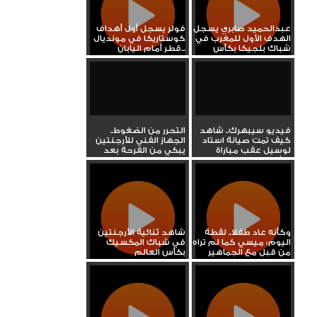
عبدالحميد صابري يسجل
فولر يسجل أول أهداف
الهدف الأول للمغرب في
كوستاريكا في مونديال
شباك بلجيكا بكأس
قطر أمام اليابان...
العالم
فيديو سيبهرك.. شاهد
التحرر من الضغوط..
كيف تمت صيانة استاد
الجهاز الفني للأرجنتين
لوسيل عقب مباراة
يبكي من الفرحة بعد
الأرجنتين...
هدف...
وكأنه عاد طفلا.. لقطة
شاهد ثنائية الأرجنتين
اليوم: ميسي كما لم تراه
في شباك المكسيك
من قبل مع الجماهير
بكأس العالم