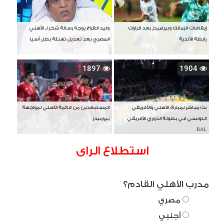
إيقافات الزمالك وبيراميدز بعد قرارات
وليد الفراج يوجه رسالة شكر لـ الأهلي
رابطة الأندية
المصري بعد تعديل تهنئة بطل آسيا
1897
1904
بث مباشر لمباراة الأهلي والأفريقي
المستبعدين من قائمة الأهلي لمواجهة
التونسي في بطولة الدوري الأفريقي
بيراميدز
BAL
استطلاع الراى
مدرب الأهلي القادم؟
مصري
أجنبي