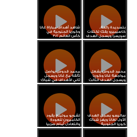
بتسديدة رائعة..
شاهد أهداف مباراة غانا
كاسيميرو يفك تكتلات
وكوريا الجنوبية في
سويسرا ويسجل الهدف
كأس العالم 3/2
الأول...
محمد قدوس يشعل
محمد قدوس يواصل
مواجهة غانا وكوريا
تألقه مع غانا ويسجل
ويسجل الهدف الثالث
ثاني الأهداف في شباك
كوريا
ساليسو يسجل الهدف
تشوبو موتينج يقود
الأول لغانا ويهز شباك
الكاميرون للعودة
كوريا الجنوبية
والتعادل أمام صربيا
ويسجل ثالث...