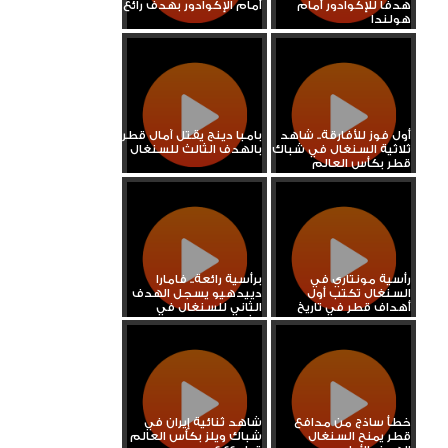
هدفا للإكوادور أمام
أمام الإكوادور بهدف رائع
هولندا
أول فوز للأفارقة.. شاهد
بامبا دينج يقتل آمال قطر
ثلاثية السنغال في شباك
بالهدف الثالث للسنغال
قطر بكأس العالم
رأسية مونتاري في
برأسية رائعة.. فامارا
السنغال تكتب أول
دييدهيو يسجل الهدف
أهداف قطر في تاريخ
الثاني للسنغال في
المونديال
شباك...
خطأ ساذج من مدافع
شاهد ثنائية إيران في
قطر يمنح السنغال
شباك ويلز بكأس العالم