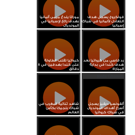
فولكروج يسجل هدف
موراتا يلدغ مرمى ألمانيا
التعادل لألمانيا في شباك
بهدف رائع لإسبانيا في
إسبانيا
المونديال
رد قاسي من كرواتيا بعد
كرواتيا تقلب الطاولة
هدف كندا في بداية
على كندا بهدفين في 8
المباراة
دقائق
Reda Ghanem
ألفونسو ديفيز يسجل
شاهد ثنائية المغرب في
أسرع أهداف المونديال
شباك بلجيكا بكأس
في شباك كرواتيا
العالم