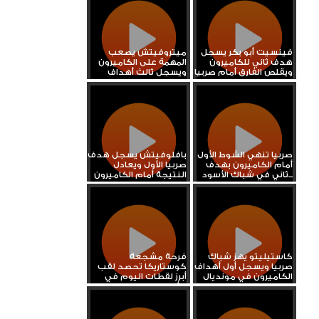
فينسيت أبو بكر يسجل
ميتروفيتش يصعب
هدف ثاني للكاميرون
المهمة على الكاميرون
ويقلص الفارق أمام صربيا
ويسجل ثالث أهداف
منتخب صربيا
صربيا تنهي الشوط الأول
بافلوفيتش يسجل هدف
أمام الكاميرون بهدف
صربيا الأول ويعادل
ثاني في شباك الأسود...
النتيجة أمام الكاميرون
كاستيليتو يهز شباك
فرحة مشجعة
صربيا ويسجل أول أهداف
كوستاريكا تحصد لقب
الكاميرون في مونديال
أبرز لقطات اليوم في
قطر
كأس العالم