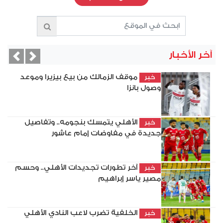
آخر الأخبار
vious
Next
موقف الزمالك من بيع بيزيرا وموعد
خبر
وصول بانزا
الأهلي يتمسك بنجومه.. وتفاصيل
خبر
جديدة في مفاوضات إمام عاشور
آخر تطورات تجديدات الأهلي.. وحسم
خبر
مصير ياسر إبراهيم
الخلفية تضرب لاعب النادي الأهلي
خبر