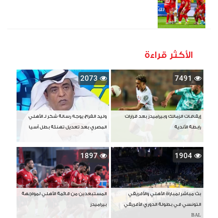
الأكثر قراءة
2073
7491
إيقافات الزمالك وبيراميدز بعد قرارات
وليد الفراج يوجه رسالة شكر لـ الأهلي
رابطة الأندية
المصري بعد تعديل تهنئة بطل آسيا
1897
1904
بث مباشر لمباراة الأهلي والأفريقي
المستبعدين من قائمة الأهلي لمواجهة
التونسي في بطولة الدوري الأفريقي
بيراميدز
BAL