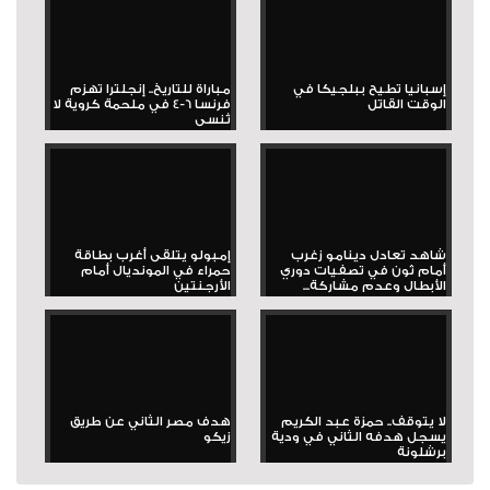
إسبانيا تطيح ببلجيكا في
مباراة للتاريخ.. إنجلترا تهزم
الوقت القاتل
فرنسا 6-4 في ملحمة كروية لا
تُنسى
شاهد تعادل دينامو زغرب
إمبولو يتلقى أغرب بطاقة
أمام ثون في تصفيات دوري
حمراء في المونديال أمام
الأبطال وعدم مشاركة...
الأرجنتين
لا يتوقف.. حمزة عبد الكريم
هدف مصر الثاني عن طريق
يسجل هدفه الثاني في ودية
زيكو
برشلونة