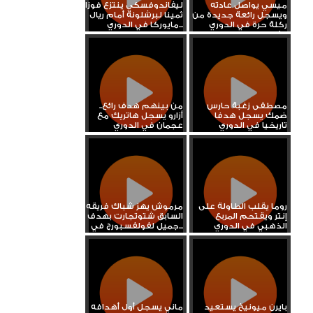
ميسي يواصل عادته
ليفاندوفسكي ينتزع فوزا
ويسجل رائعة جديدة من
ثمينا لبرشلونة أمام ريال
ركلة حرة في الدوري
مايوركا في الدوري...
الفرنسي
مصطفى زغبة حارس
من بينهم هدف رائع..
ضمك يسجل هدفا
أزارو يسجل هاتريك مع
تاريخيا في الدوري
عجمان في الدوري
السعودي
الإماراتي
روما يقلب الطاولة على
مرموش يهز شباك فريقه
إنتر ويقتحم المربع
السابق شتوتجارت بهدف
الذهبي في الدوري
جميل لفولفسبورج في...
الإيطالي
بايرن ميونيخ يستعيد
ماني يسجل أول أهدافه