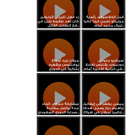
قبل الكلاسيكو.. رأسية
رد فعل تاريخي لأوليفير
ميليتاو تضمن فوزا غاليا
كان بعد سقوط بايرن في
لريال مدريد أمام...
فخ التعادل القاتل...
سيناريو جنوني..
ميلان يزيد أوجاع
دورتموند يقتنص تعادلا
يوفنتوس ويقهره
في الثانية الأخيرة أمام...
بثنائية في الدوري
الإيطالي
ميسي يظهر في إيطاليا..
بمشاركة حجازي.. اتحاد
براهيم دياز يسجل هدفا
جدة يواصل مطاردة
عالميا لميلان في شباك...
صدارة الدوري السعودي...