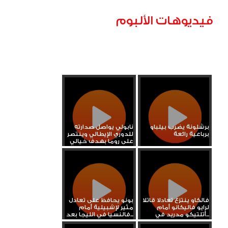
فيديوهات الألبوم
برشلونة يضرب بيلباو
نابولي يواصل صدارته
برباعية رائعة
للدوري الإيطالي وينتصر
على روما بهدف خيالي
فالكاو ينتزع تعادلا قاتلا
بونو يحافظ على تعادل
لرايو فاليكانو أمام
مثير لإشبيلية أمام
أتلتيكو مدريد في...
فالنسيا في الليجا بعد...