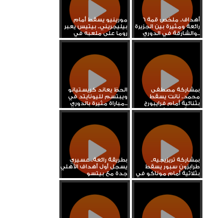
6 أهداف.. ملخص قمة
مورينيو يسقط أمام
رائعة ومثيرة بين الجزيرة
بيليجريني.. بيتيس يعبر
والشارقة في الدوري...
روما على ملعبه في
الدوري...
بمشاركة مصطفى
الحظ يعاند كريستيانو
محمد.. نانت يسقط
ويبتسم لليونايتد في
بثنائية أمام فرايبورج
مباراة مثيرة بالدوري...
ويعقد موقفه...
بمشاركة تريزيجيه..
بطريقة رائعة.. عسيري
طرابزون سبور يسقط
يسجل أول أهداف الأهلي
بثلاثية أمام موناكو في
جدة مع بيتسو
الدوري...
موسيماني