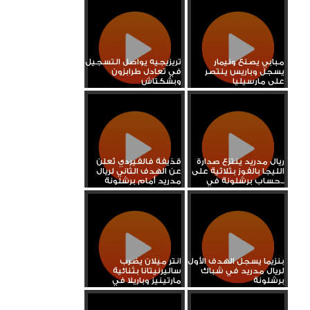
مبابي يصنع ونيمار
تريزيجيه يواصل التسجيل
يسجل وباريس ينتصر
في تعادل طرابزون
على مارسيليا
وبشكتاش
ريال مدريد ينتزع صدارة
قذيفة فالفيردي تُعلن
الليجا بالفوز بثلاثية على
عن الهدف الثاني لريال
حساب برشلونة في...
مدريد أمام برشلونة
بنزيما يسجل الهدف الأول
انتر ميلان يضرب
لريال مدريد في شباك
ساليرنيتانا بثنائية
برشلونة
مارتينيز وباريلا في
الدوري...