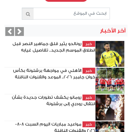
آخر الأخبار
vious
Next
رونالدو يثير قلق جماهير النصر قبل
خبر
انطلاق الموسم الجديد.. تفاصيل غيابه
الأهلي في مواجهة برشلونة بكأس
خبر
خوان جامبر 2026.. الموعد والقنوات الناقلة
رومانو يكشف تطورات جديدة بشأن
خبر
انتقال رودري إلى برشلونة
مواعيد مباريات اليوم السبت 8-8-
خبر
2026 والقنوات الناقلة