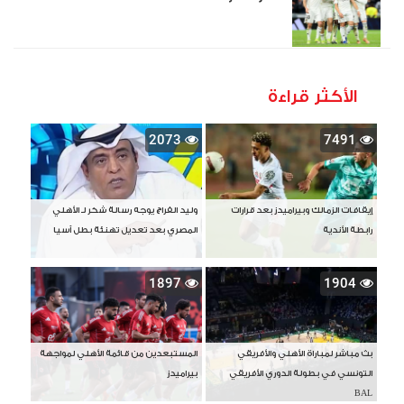
الأكثر قراءة
2073
7491
إيقافات الزمالك وبيراميدز بعد قرارات
وليد الفراج يوجه رسالة شكر لـ الأهلي
رابطة الأندية
المصري بعد تعديل تهنئة بطل آسيا
1897
1904
بث مباشر لمباراة الأهلي والأفريقي
المستبعدين من قائمة الأهلي لمواجهة
التونسي في بطولة الدوري الأفريقي
بيراميدز
BAL