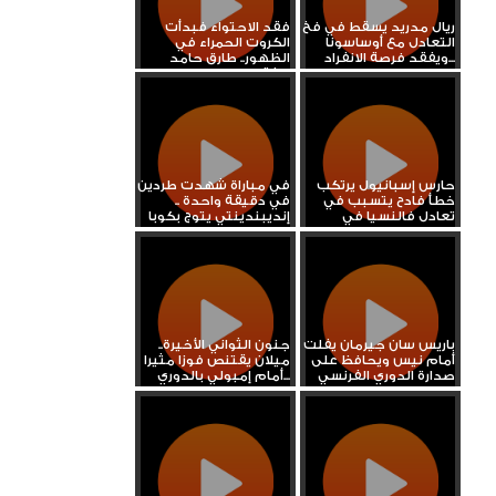
ريال مدريد يسقط في فخ
فقد الاحتواء فبدأت
التعادل مع أوساسونا
الكروت الحمراء في
ويفقد فرصة الانفراد...
الظهور.. طارق حامد
يفقد...
حارس إسبانيول يرتكب
في مباراة شهدت طردين
خطأ فادح يتسبب في
في دقيقة واحدة ..
تعادل فالنسيا في
إنديبندينتي يتوج بكوبا
الوقت...
سود...
باريس سان جيرمان يفلت
جنون الثواني الأخيرة..
أمام نيس ويحافظ على
ميلان يقتنص فوزا مثيرا
صدارة الدوري الفرنسي
أمام إمبولي بالدوري...