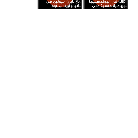
اتزانه في البوندسليجا
مع بايرن ميونيخ في
برباعية قاسية على...
أليانز آرينا بمباراة...