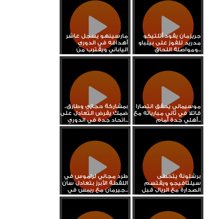
جريزمان يقود أتلتيكو
مارسينهو يسجل عاشر
مدريد للفوز على بيلباو
أهدافه في الدوري
ومواصلة اللحاق...
الياباني ويقترب من
صدارة...
موسيماني يحقق انتصارا
بمشاركة حجازي وطارق..
قاتلا في ثاني مبارياته مع
ضمك يفرض التعادل على
أهلي جدة أمام...
اتحاد جدة في الدوري...
برشلونة يتخطى
طرد مجاني لراموس في
سيلتافيجو ويقتسم
اللقطة الأبرز بتعادل سان
الصدارة مع الريال قبل
جيرمان مع ريمس في...
الكلاسيكو