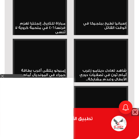
إسبانيا تطيح ببلجيكا في
مباراة للتاريخ.. إنجلترا تهزم
الوقت القاتل
فرنسا 6-4 في ملحمة كروية لا
تُنسى
شاهد تعادل دينامو زغرب
إمبولو يتلقى أغرب بطاقة
أمام ثون في تصفيات دوري
حمراء في المونديال أمام
الأبطال وعدم مشاركة...
الأرجنتين
لا يتوقف.. حمزة عبد الكريم
هدف جوردون الأول في مرمى
تطبيق الأهلي.كوم متاح الأن
يسجل هدفه الثاني في ودية
الأرجنتين
برشلونة
أضغط هنا