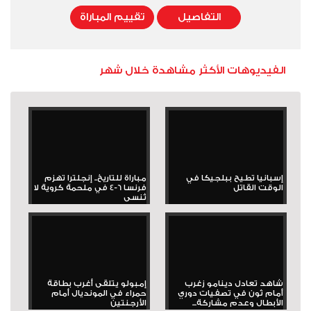
التفاصيل
تقييم المباراة
الفيديوهات الأكثر مشاهدة خلال شهر
إسبانيا تطيح ببلجيكا في
مباراة للتاريخ.. إنجلترا تهزم
الوقت القاتل
فرنسا 6-4 في ملحمة كروية لا
تُنسى
شاهد تعادل دينامو زغرب
إمبولو يتلقى أغرب بطاقة
أمام ثون في تصفيات دوري
حمراء في المونديال أمام
الأبطال وعدم مشاركة...
الأرجنتين