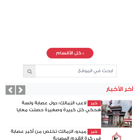
»
كل الأقسام
آخر الأخبار
vious
Next
لاعب الزمالك: دول عصابة ولسة
خبر
هحكي كل كبيرة وصغيرة حصلت معايا
ميدو: الزمالك تخلص من أكبر عصابة
خبر
في كرة القدم المصرية