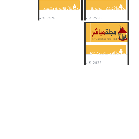
الجزيرة يفتتح مونديال
مونديال الأندية يشهد
الأندية باكتساح بيراي
أحدث تكنولوجيا في
برباعية ويتأهل لملاقاة...
عالم كرة القدم لكشف
التسلل
الجزيرة الإماراتي يفتتح
سجل أهداف مونديال
الأندية برائعة أمام...