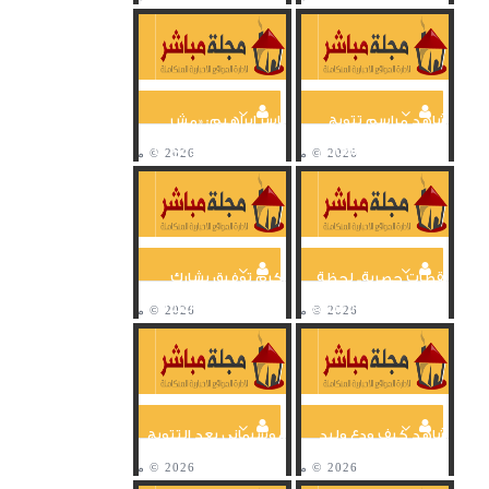
شاهد مراسم تتويج
ياسر إبراهيم: «مش
واحتفالات لاعبي الأهلي
بنشبع بطولات في
ببرونزية كأس العالم...
الأهلي».. ولم أتوقع ما
حدث
لقطات حصرية.. لحظة
أكرم توفيق يشارك
وصول لاعبي الأهلي
لاعبي الأهلي فرحتهم
لملعب النهائي لاستلام
بعد الفوز على الهلال
برونزية...
والتتويج...
شاهد كيف ودع وليد
موسيماني بعد التتويج
سليمان جمهور الأهلي
ببرونزية العالم: أنا غير
سعيد