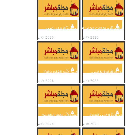
شاهد الاحتفالات الكاملة
جماهير الأهلي تغمر
للاعبي الأهلي مع
محيط ملعب آل نهيان
الجماهير بعد اكتساح...
بالاحتفالات بعد الفوز...
من خرم إبرة يا ابني..
أحمد عبد القادر يراوغ
السولية يضيف الرابع في
ويبدع ويسجل ثالث
شباك الهلال السعودي
أهداف الأهلي في الهلال
تدخلات لاعبي الهلال
جوووول.. ياسر إبراهيم
العنيفة تكلفهم الطرد
يضيف ثاني أهداف
الثاني أمام الأهلي
الأهلي في شباك الهلال