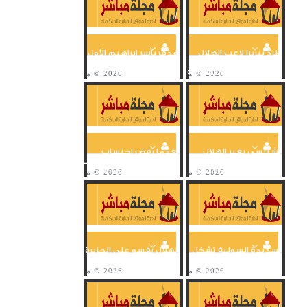
طرد بيريرا لاعب الهلال
هدف ياسر إبراهيم الأول
السعودي بعد تدخله
في شباك نادي الهلال
القوي على عمرو السولية
السعودي
تشيلسي يعبر الهلال
بعدما رفض احتساب
بشق الأنفس ويتأهل
ركلة جزاء للأهلي.. الـ VAR
لنهائي مونديال الأندية
يتدخل ويلغي هدفا...
بهدف...
تسديدة السولية تشكل
الهلال يقسو على الجزيرة
أولى ملامح خطورة
ويهزمه 6/1 ويضرب
الأهلي وتضيع هدف
موعدا مع تشيلسي في
التعادل أمام...
نصف...