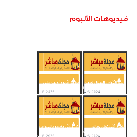
فيديوهات الألبوم
وليد الفراج : الهلال لعب
تعليق عمرو أديب على
ضد «نص الأهلي» وجمهور
تتويج الأهلي ببرونزية
الهلال كان يرغب...
كأس العالم للأندية
اللقاء المنتظر.. ديانج
تشيلسي يكسر بالميراس
يقابل كانتي ويحصل على
قبل ركلات الترجيح
قميصه ويتبادلان...
ويتوج لأول مرة بمونديال...