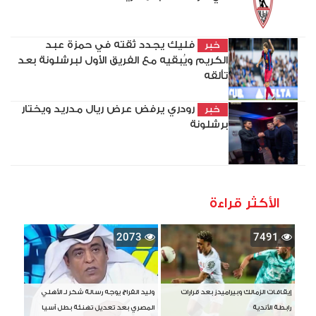
فليك يجدد ثقته في حمزة عبد
خبر
الكريم ويُبقيه مع الفريق الأول لبرشلونة بعد
تألقه
رودري يرفض عرض ريال مدريد ويختار
خبر
برشلونة
الأكثر قراءة
2073
7491
إيقافات الزمالك وبيراميدز بعد قرارات
وليد الفراج يوجه رسالة شكر لـ الأهلي
رابطة الأندية
المصري بعد تعديل تهنئة بطل آسيا