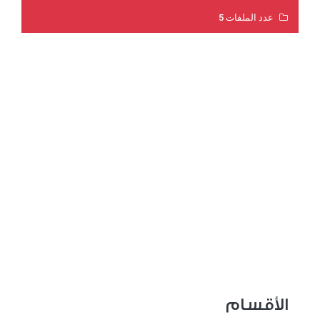
عدد الملفات 5
عدد المشاهدات 3191
الأقسام