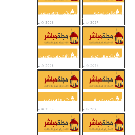
بالبرتغالية.. استمع
علي لطفي يتألق وينقذ
لجنون معلق برازيلي على
الأهلي من هدف محقق
هدف هاني في شباك...
أمام مونتيري
صاروخية هاني تدك
حسين الشحات يتلاعب
أركان مرمى مونتيري
بمدافع مونتيري وحارسه
وتعلن عن الهدف الأول
ويرفض تسجيل الهدف
للأهلي
الأول...
طاهر يرفض هدية
أحمد عبد القادر يهدر
معلول ويهدر فرصة
فرصة هدف مؤكد
تقدم الأهلي من أمام
للأهلي أمام مونتيري
مرمى مونتيري