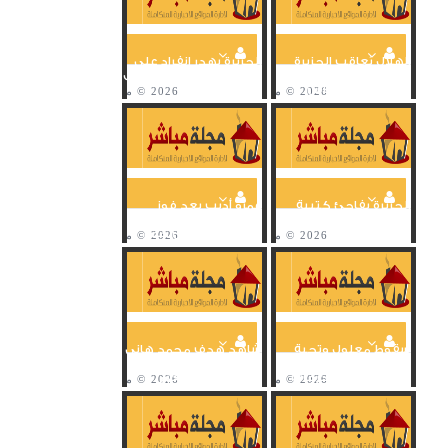
الهلال يُعاقب الجزيرة
الجزيرة يهدر انفراد على
ويسجل هدفين
مرتين وتألق حارس الهلال
متتاليين في كأس
العالم للأندية
الجزيرة يفاجئ كتيبة
عمرو أديب بعد فوز
نجوم الهلال ويتقدم
الأهلي على مونتيري:
على زعيم آسيا
فعلا الأهلي بمن حضر
سقوط معلول وتحية
شاهد هدف محمد هاني
موسيماني وأغاني
أمام مونتيري بصوت
الجماهير في مدرجات
علي سعيد الكعبي
مباراة مونتيري...