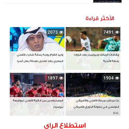
الأكثر قراءة
2073
7491
إيقافات الزمالك وبيراميدز بعد قرارات
وليد الفراج يوجه رسالة شكر لـ الأهلي
رابطة الأندية
المصري بعد تعديل تهنئة بطل آسيا
1897
1904
بث مباشر لمباراة الأهلي والأفريقي
المستبعدين من قائمة الأهلي لمواجهة
التونسي في بطولة الدوري الأفريقي
بيراميدز
BAL
استطلاع الراى