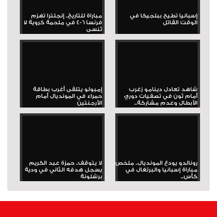
إسبانيا تطيح ببلجيكا في
مباراة للتاريخ.. إنجلترا تهزم
الوقت القاتل
فرنسا 6-4 في ملحمة كروية لا
تُنسى
شاهد تعادل دينامو زغرب
إمبولو يتلقى أغرب بطاقة
أمام ثون في تصفيات دوري
حمراء في المونديال أمام
الأبطال وعدم مشاركة...
الأرجنتين
رونالدو يودع المونديال.. ملخص
لا يتوقف.. حمزة عبد الكريم
مباراة إسبانيا والبرتغال في
يسجل هدفه الثاني في ودية
كأس...
برشلونة