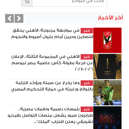
آخر الأخبار
vious
Next
في مواجهة مزدوجة: الأهلي يحقق
خبر
انتصارين وديين أمام بترول أسيوط والنجوم
الأهلي في المجموعة الثالثة.. الإعلان
خبر
عن قرعة بطولة كأس عاصمة مصر لموسم
2026-2027
وفا يخرج عن صمته ويؤكد التزامه
خبر
باللوائح ورغبته في حماية التحكيم المصري
بلمسات رسمية ونغمات مصرية..
خبر
طرابزون سبور يشعل منصات التواصل بفيديو
تشويقي يعلن اقتراب "الملك"...