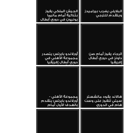
البلايلي يضرب بيراميدز
الجيش الملكي يفوز
ويتقدم للترجي
بثنائية أمام مانيما
يونيون في دوري أبطال
إفريقيا
الرجاء يفوز أمام صن
أورلاندو بايرتس يتصدر
داونز في دوري أبطال
مجموعة الأهلي في
إفريقيا
دوري أبطال إفريقيا
بثلاثية...
هالاند يقود مانشستر
مجموعة الأهلي -
سيتي للفوز على وست
أورلاندو بايرتس يتقدم
هام في الدوري
بالهدف الأول أمام
الإنجليزي...
استاد...