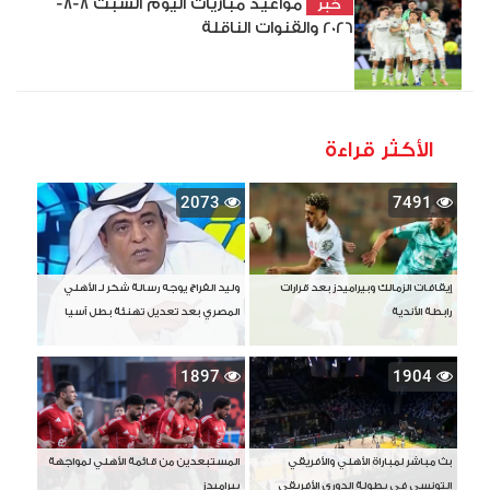
مواعيد مباريات اليوم السبت 8-8-
خبر
2026 والقنوات الناقلة
الأكثر قراءة
2073
7491
إيقافات الزمالك وبيراميدز بعد قرارات
وليد الفراج يوجه رسالة شكر لـ الأهلي
رابطة الأندية
المصري بعد تعديل تهنئة بطل آسيا
1897
1904
بث مباشر لمباراة الأهلي والأفريقي
المستبعدين من قائمة الأهلي لمواجهة
التونسي في بطولة الدوري الأفريقي
بيراميدز