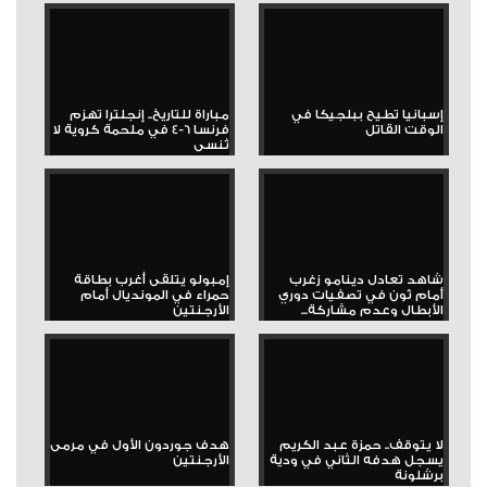
إسبانيا تطيح ببلجيكا في
مباراة للتاريخ.. إنجلترا تهزم
الوقت القاتل
فرنسا 6-4 في ملحمة كروية لا
تُنسى
شاهد تعادل دينامو زغرب
إمبولو يتلقى أغرب بطاقة
أمام ثون في تصفيات دوري
حمراء في المونديال أمام
الأبطال وعدم مشاركة...
الأرجنتين
لا يتوقف.. حمزة عبد الكريم
هدف جوردون الأول في مرمى
يسجل هدفه الثاني في ودية
الأرجنتين
برشلونة