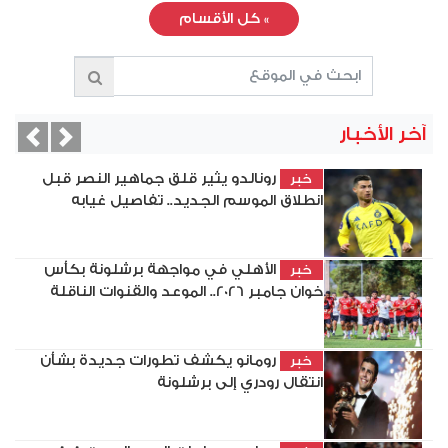
»
كل الأقسام
آخر الأخبار
vious
Next
رونالدو يثير قلق جماهير النصر قبل
خبر
انطلاق الموسم الجديد.. تفاصيل غيابه
الأهلي في مواجهة برشلونة بكأس
خبر
خوان جامبر 2026.. الموعد والقنوات الناقلة
رومانو يكشف تطورات جديدة بشأن
خبر
انتقال رودري إلى برشلونة