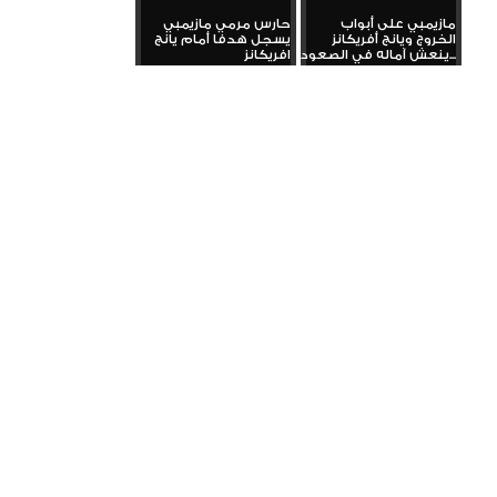
مازيمبي على أبواب
حارس مرمي مازيمبي
الخروج ويانج أفريكانز
يسجل هدفا أمام يانج
ينعش آماله في الصعود...
افريكانز