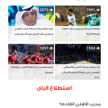
2073
7491
إيقافات الزمالك وبيراميدز بعد قرارات
وليد الفراج يوجه رسالة شكر لـ الأهلي
رابطة الأندية
المصري بعد تعديل تهنئة بطل آسيا
1897
1904
بث مباشر لمباراة الأهلي والأفريقي
المستبعدين من قائمة الأهلي لمواجهة
التونسي في بطولة الدوري الأفريقي
بيراميدز
BAL
استطلاع الراى
مدرب الأهلي القادم؟