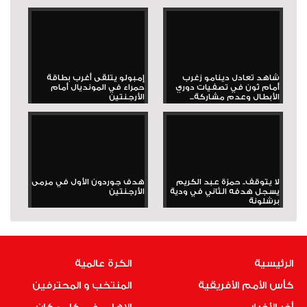
شاهد تعادل دينامو زغرب
إمبولو يتلقى أغرب بطاقة
أمام ثون في تصفيات دوري
حمراء في المونديال أمام
الأبطال وعدم مشاركة...
الأرجنتين
لا يتوقف.. حمزة عبد الكريم
هدف جوردون الأول في مرمى
يسجل هدفه الثاني في ودية
الأرجنتين
برشلونة
الرئيسية
الكرة عالمية
كأس الأمم الأفريقية
المنتخب و المحترفين