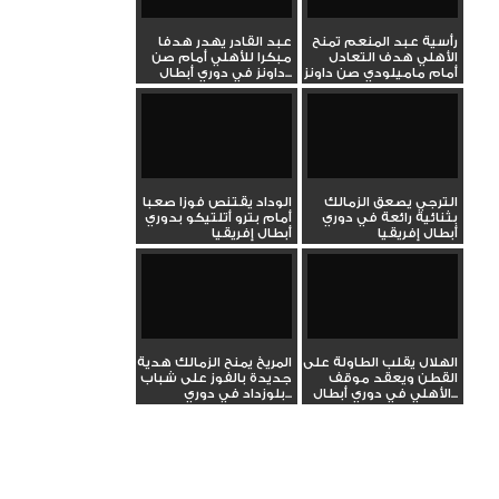
رأسية عبد المنعم تمنح
عبد القادر يهدر هدفا
الأهلي هدف التعادل
مبكرا للأهلي أمام صن
أمام ماميلودي صن داونز
داونز في دوري أبطال...
الترجي يصعق الزمالك
الوداد يقتنص فوزا صعبا
بثنائية رائعة في دوري
أمام بترو أتلتيكو بدوري
أبطال إفريقيا
أبطال إفريقيا
الهلال يقلب الطاولة على
المريخ يمنح الزمالك هدية
القطن ويعقد موقف
جديدة بالفوز على شباب
الأهلي في دوري أبطال...
بلوزداد في دوري...