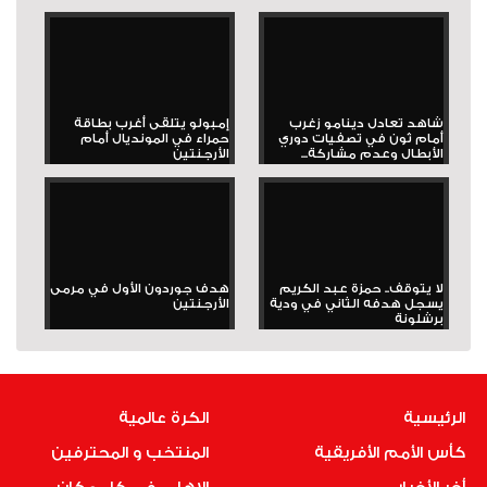
شاهد تعادل دينامو زغرب
إمبولو يتلقى أغرب بطاقة
أمام ثون في تصفيات دوري
حمراء في المونديال أمام
الأبطال وعدم مشاركة...
الأرجنتين
لا يتوقف.. حمزة عبد الكريم
هدف جوردون الأول في مرمى
يسجل هدفه الثاني في ودية
الأرجنتين
برشلونة
الرئيسية
الكرة عالمية
كأس الأمم الأفريقية
المنتخب و المحترفين