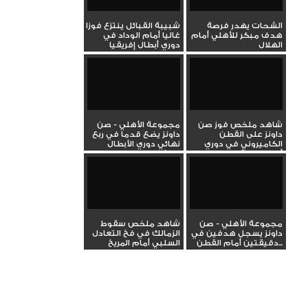
الشحات يهدر فرصة
شبيبة القبائل ينتزع فوزا
هدف مبكر للأهلي أمام
غاليا أمام الوداد في
الهلال
دوري أبطال إفريقيا
شاهد ملخص فوز صن
مجموعة الأهلي - صن
داونز على القطن
داونز يضع قدما في ربع
الكاميروني في دوري
نهائي دوري الأبطال
أبطال إفريقيا
بالفوز...
مجموعة الأهلي - صن
شاهد ملخص سقوط
داونز يسجل هدفين في
الزمالك في فخ التعادل
دقيقتين أمام القطن...
السلبي أمام المريخ
بدوري...