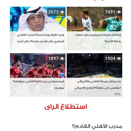
2073
7491
إيقافات الزمالك وبيراميدز بعد قرارات
وليد الفراج يوجه رسالة شكر لـ الأهلي
رابطة الأندية
المصري بعد تعديل تهنئة بطل آسيا
1897
1904
بث مباشر لمباراة الأهلي والأفريقي
المستبعدين من قائمة الأهلي لمواجهة
التونسي في بطولة الدوري الأفريقي
بيراميدز
BAL
استطلاع الراى
مدرب الأهلي القادم؟