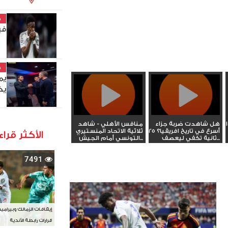
خ
في
خ
يم
يخ
هل شاهدت ضربة جزاء
منافس الأهلي - شاهد
أسرع في تاريخ افريقيا؟ 25
ثلاثية الاتحاد المنستيري
الأكثر قراء
ثانية تكفي ليعصف...
التونسي أمام الجيش...
7491
إيقافات الزمالك وبيرامي
قرارات رابطة الأندية