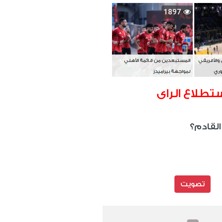
بطل آسيا
1897
 والأفريقي
المستبعدين من قائمة الأهلي
وري
لمواجهة بيراميدز
تطلاع الراى
القادم؟
تصويت