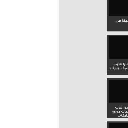
جيكا في
لترا تهزم
ي ملحمة كروية لا
و زغرب
يات دوري
كة...