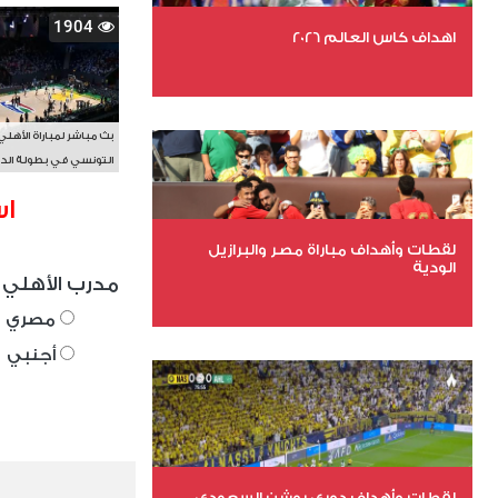
1904
اهداف كاس العالم 2026
عدد الملفات 27
عدد المشاهدات 1983
بث مباشر لمباراة الأهلي
التونسي في بطولة الد
الأفريقي BAL
اس
لقطات وأهداف مباراة مصر والبرازيل
الودية
مدرب الأهلي 
مصري
عدد الملفات 6
أجنبي
عدد المشاهدات 15698
لقطات وأهداف دوري روشن السعودي