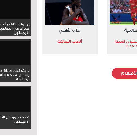
إمبولو يتلقى أغر
حمراء في المونديا
عالمية
إدارة الأهلي
الأرجنتين
جليزي الممتاز
ألعاب الصالات
2
لا يتوقف.. حمزة ع
لأقسام
يسجل هدفه الثان
برشلونة
هدف جوردون الأو
الأرجنتين