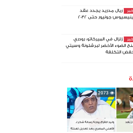
ريال مدريد يجدد عقد
بر
نيسيوس جونيور حتى 2032
زلزال في الميركاتو: رودري
بر
نح الضوء الأخضر لبرشلونة وسيتي
فض التكلفة
ة
2073
دز بعد
وليد الفراج يوجه رسالة شكر لـ
الأهلي المصري بعد تعديل تهنئة