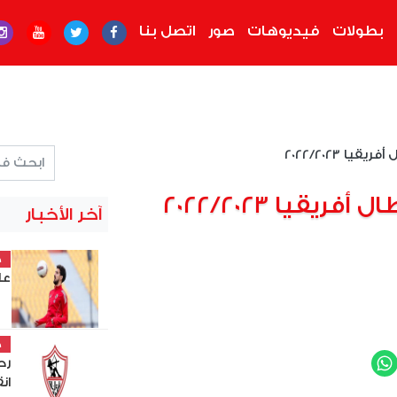
بطولات
فيديوهات
صور
اتصل بنا
قيا 2022/2023
قيا 2022/2023
آخر الأخبار
خ
عل
خ
رح
WhatsApp
Twit
ان