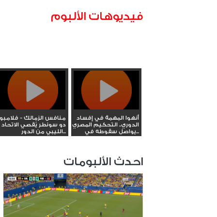
فيديوهات الألبوم
أنهوا المهمة في إفساد
منافس الزمالك - فلامبوا
الدوري.. التحكيم المصري
دو سونطر يُقصي الاتحاد
يواصل سقوطه في...
الليبي من الدور...
احدث الألبومات