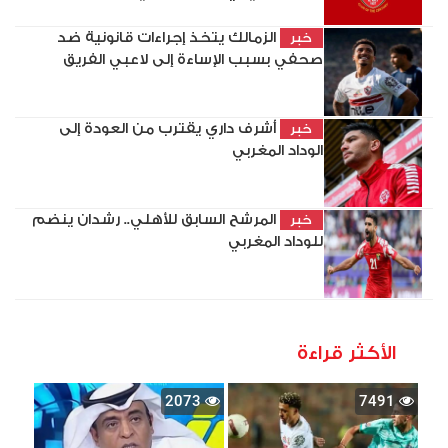
الزمالك يتخذ إجراءات قانونية ضد
خبر
صحفي بسبب الإساءة إلى لاعبي الفريق
أشرف داري يقترب من العودة إلى
خبر
الوداد المغربي
المرشح السابق للأهلي.. رشدان ينضم
خبر
للوداد المغربي
الأكثر قراءة
2073
7491