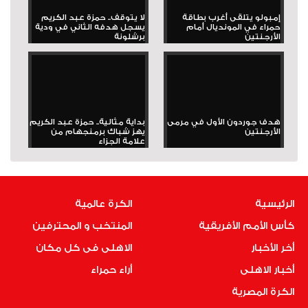
إمبولو يتلقى أغرب بطاقة
لا يتوقف.. حمزة عبد الكريم
حمراء في المونديال أمام
يسجل هدفه الثاني في ودية
الأرجنتين
برشلونة
هدف جوردون الأول في مرمى
بداية مثالية.. حمزة عبد الكريم
الأرجنتين
يهز شباك برمنجهام من
علامة الجزاء
الرئيسية
الكرة عالمية
كأس الأمم الأفريقية
المنتخب و المحترفين
أخر الأخبار
الاهلى فى كل مكان
أخبار الاهلى
أراء حمراء
الكرة المصرية