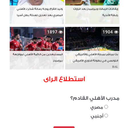
إيقافات الزمالك وبيراميدز بعد قرارات
وليد الفراج يوجه رسالة شكر لـ الأهلي
رابطة الأندية
المصري بعد تعديل تهنئة بطل آسيا
1897
1904
بث مباشر لمباراة الأهلي والأفريقي
المستبعدين من قائمة الأهلي لمواجهة
التونسي في بطولة الدوري الأفريقي
بيراميدز
BAL
استطلاع الراى
مدرب الأهلي القادم؟
مصري
أجنبي