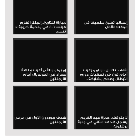
إسبانيا تطيح ببلجيكا في
مباراة للتاريخ.. إنجلترا تهزم
الوقت القاتل
فرنسا 6-4 في ملحمة كروية لا
تُنسى
شاهد تعادل دينامو زغرب
إمبولو يتلقى أغرب بطاقة
أمام ثون في تصفيات دوري
حمراء في المونديال أمام
الأبطال وعدم مشاركة...
الأرجنتين
لا يتوقف.. حمزة عبد الكريم
هدف جوردون الأول في مرمى
يسجل هدفه الثاني في ودية
الأرجنتين
برشلونة