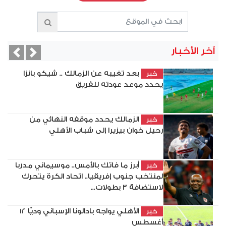
آخر الأخبار
vious
Next
بعد تغيبه عن الزمالك .. شيكو بانزا
خبر
يحدد موعد عودته للفريق
الزمالك يحدد موقفه النهائي من
خبر
رحيل خوان بيزيرا إلى شباب الأهلي
أبرز ما فاتك بالأمس.. موسيماني مدربا
خبر
لمنتخب جنوب إفريقيا.. اتحاد الكرة يتحرك
لاستضافة 3 بطولات...
الأهلي يواجه بادالونا الإسباني وديًّا 12
خبر
أغسطس