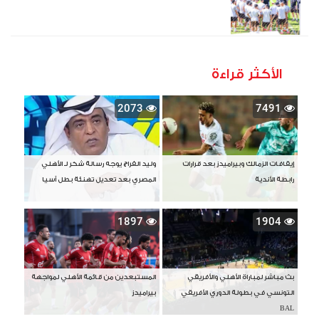
الأكثر قراءة
2073
7491
إيقافات الزمالك وبيراميدز بعد قرارات
وليد الفراج يوجه رسالة شكر لـ الأهلي
رابطة الأندية
المصري بعد تعديل تهنئة بطل آسيا
1897
1904
بث مباشر لمباراة الأهلي والأفريقي
المستبعدين من قائمة الأهلي لمواجهة
التونسي في بطولة الدوري الأفريقي
بيراميدز
BAL