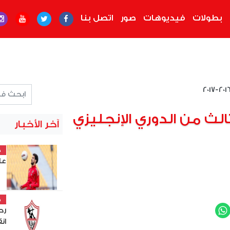
بطولات
فيديوهات
صور
اتصل بنا
الث من الدوري الإنجليزي
آخر الأخبار
خ
عل
خ
رح
WhatsApp
Twit
ان