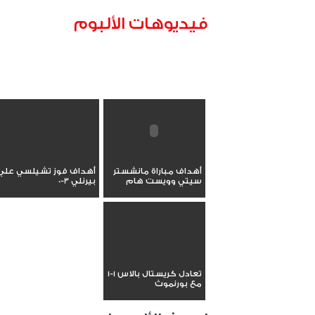
فيديوهات الألبوم
أهداف مباراة مانشستر
أهداف فوز تشيلسي علي
سيتي وويست هام
بيرنلي 3-0
تعادل كريستال بالاس 1-1
مع بورنموث