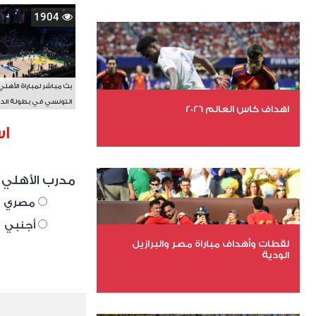
1904
بث مباشر لمباراة الأهلي
التونسي في بطولة الد
اهداف كاس العالم 2026
الأفريقي BAL
اس
عدد الملفات 27
عدد المشاهدات 1983
مدرب الأهلي 
مصري
أجنبي
لقطات وأهداف مباراة مصر والبرازيل
الودية
عدد الملفات 6