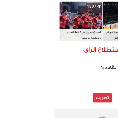
بطل آسيا
1897
 والأفريقي
المستبعدين من قائمة الأهلي
وري
لمواجهة بيراميدز
تطلاع الراى
القادم؟
تصويت