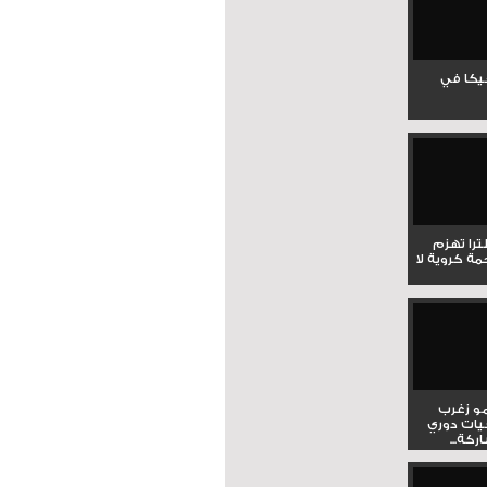
جيكا في
لترا تهزم
ي ملحمة كروية لا
و زغرب
يات دوري
كة...