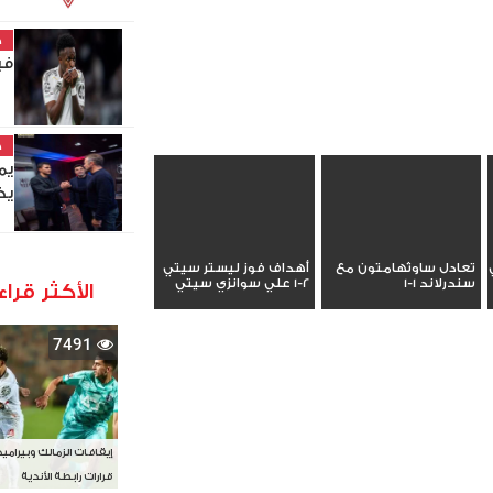
خ
في
خ
يم
يخ
تعادل ساوثهامتون مع
أهداف فوز ليستر سيتي
سندرلاند 1-1
2-1 علي سوانزي سيتي
الأكثر قراء
7491
إيقافات الزمالك وبيرامي
قرارات رابطة الأندية