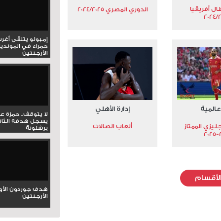
ال أفريقيا
الدوري المصري 2024/2025
2024/
إمبولو يتلقى أغر
حمراء في المونديا
الأرجنتين
عالمية
إدارة الأهلي
لا يتوقف.. حمزة ع
يسجل هدفه الثان
جليزي الممتاز
ألعاب الصالات
برشلونة
2
لأقسام
هدف جوردون الأو
الأرجنتين