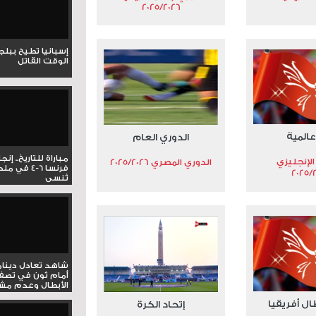
2025/2026
إسبانيا تطيح ببل
الوقت القاتل
عالمية
الدوري العام
مباراة للتاريخ.. إنج
الإنجليزي
الدوري المصري 2025/2026
فرنسا 6-4 ف
2025/
تُنسى
شاهد تعادل دينام
أمام ثون في تصف
الأبطال وعدم مشار
ال أفريقيا
إتحاد الكرة