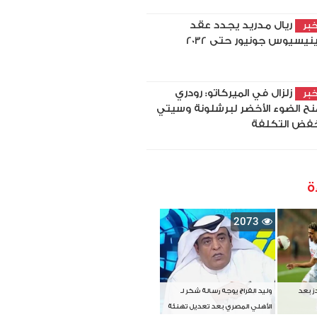
ريال مدريد يجدد عقد
بر
نيسيوس جونيور حتى 2032
زلزال في الميركاتو: رودري
بر
نح الضوء الأخضر لبرشلونة وسيتي
فض التكلفة
ة
2073
دز بعد
وليد الفراج يوجه رسالة شكر لـ
الأهلي المصري بعد تعديل تهنئة