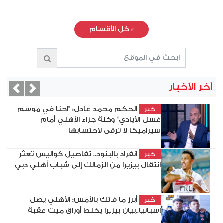
»
كل الأقسام
آخر الأخبار
vious
Next
الحكم محمد عادل: "احنا في موسم
خبر
غسل الأيادي" وكلة جزاء الأهلي أمام
سيراميكا لا ترقى لاحتسابها
انفراد بالبنود.. تفاصيل كواليس تعثر
خبر
انتقال بيزيرا من الزمالك إلى شباب أهلي دبي
أبرز ما فاتك بالأمس: الأهلي يصل
خبر
اسبانيا..بيان بيزيرا يخلط أوراق ميت عقبة