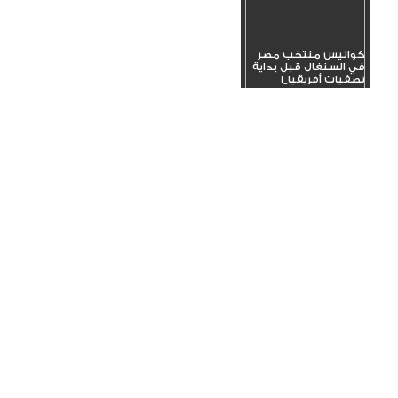
كواليس منتخب مصر
في السنغال قبل بداية
تصفيات أفريقيا_1