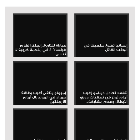
إسبانيا تطيح ببلجيكا في
مباراة للتاريخ.. إنجلترا تهزم
الوقت القاتل
فرنسا 6-4 في ملحمة كروية لا
تُنسى
شاهد تعادل دينامو زغرب
إمبولو يتلقى أغرب بطاقة
أمام ثون في تصفيات دوري
حمراء في المونديال أمام
الأبطال وعدم مشاركة...
الأرجنتين