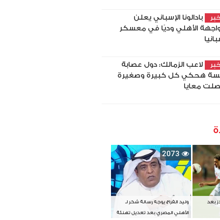
بادالونا الإسباني يعلن
بر
اجهة الأهلي وديًا في معسكر
بانيا
لاعب الزمالك: دول عصابة
بر
سة هحكي كل كبيرة وصغيرة
لت معايا
ة
2073
دز بعد
وليد الفراج يوجه رسالة شكر لـ
الأهلي المصري بعد تعديل تهنئة