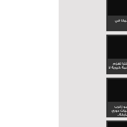
جيكا في
لترا تهزم
ي ملحمة كروية لا
و زغرب
يات دوري
كة...