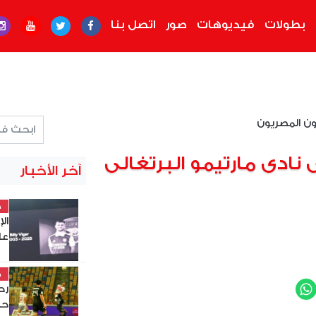
بطولات
فيديوهات
صور
اتصل بنا
ون المصريون
نادى مارتيمو البرتغالى
آخر الأخبار
خ
ال
عل
خ
WhatsApp
Twit
حس