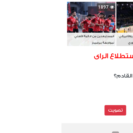
بطل آسيا
1897
 والأفريقي
المستبعدين من قائمة الأهلي
وري
لمواجهة بيراميدز
تطلاع الراى
القادم؟
تصويت