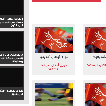
عدد الملفات 5
عدد المشاهدات 3201
إمبولو يتلقى أغر
حمراء في المونديا
الأرجنتين
لا يتوقف.. حمزة ع
لأفريقية
دوري أبطال أفريقيا
يسجل هدفه الثان
برشلونة
فريقية 2025
دوري أبطال أفريقيا
2025/2026
هدف جوردون الأو
الأرجنتين