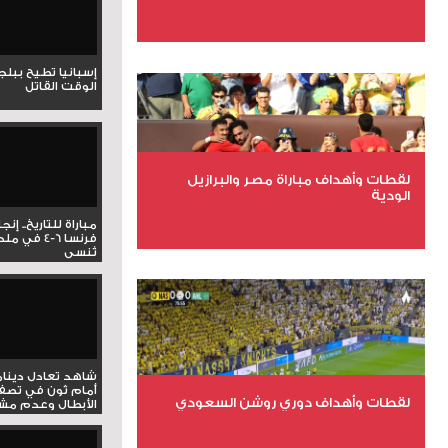
عدد الملفات 27
إسبانيا تطيح ببل
عدد المشاهدات 2003
الوقت القاتل
لقطات وأهداف مباراة مصر والبرازيل
الودية
مباراة للتاريخ.. إنج
فرنسا 6-4 ف
تُنسى
عدد الملفات 6
عدد المشاهدات 15928
شاهد تعادل دينام
أمام ثون في تصف
لقطات وأهداف دوري روشن السعودي
الأبطال وعدم مشار