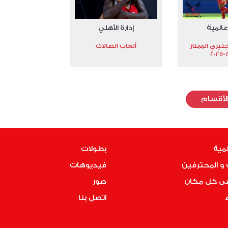
عالمية
إدارة الأهلي
جليزي الممتاز
ألعاب الصالات
2
لأقسام
لمية
بطولات
و المحترفين
فيديوهات
فى كل مكان
صور
ء
اتصل بنا