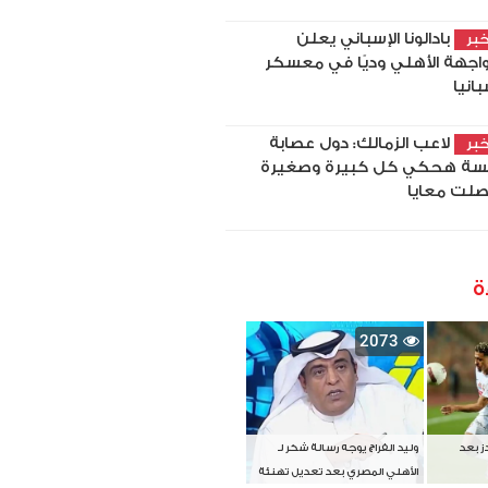
بادالونا الإسباني يعلن
بر
اجهة الأهلي وديًا في معسكر
بانيا
لاعب الزمالك: دول عصابة
بر
سة هحكي كل كبيرة وصغيرة
لت معايا
ة
2073
دز بعد
وليد الفراج يوجه رسالة شكر لـ
الأهلي المصري بعد تعديل تهنئة