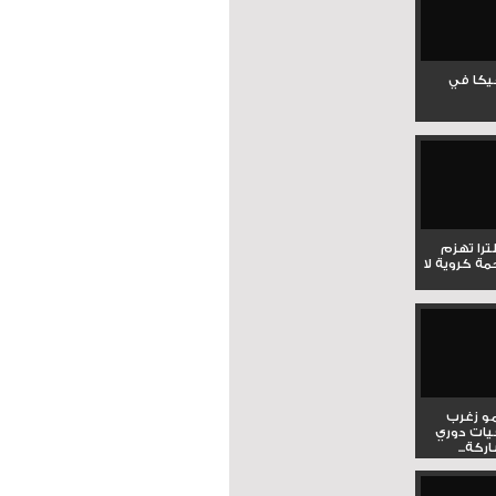
جيكا في
لترا تهزم
ي ملحمة كروية لا
و زغرب
يات دوري
كة...