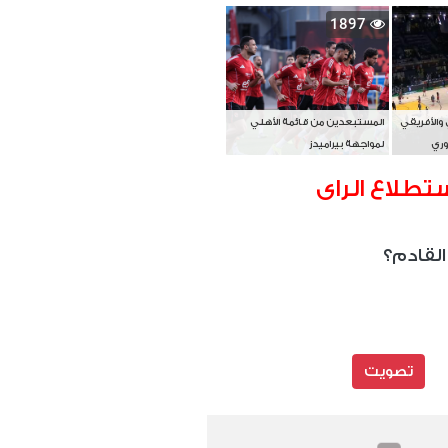
بطل آسيا
1897
 والأفريقي
المستبعدين من قائمة الأهلي
وري
لمواجهة بيراميدز
تطلاع الراى
القادم؟
تصويت