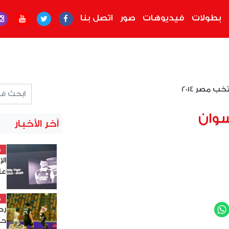
بطولات
فيديوهات
صور
اتصل بنا
ب مصر 2014
سوان
آخر الأخبار
خ
ال
عل
خ
WhatsApp
Twit
حس