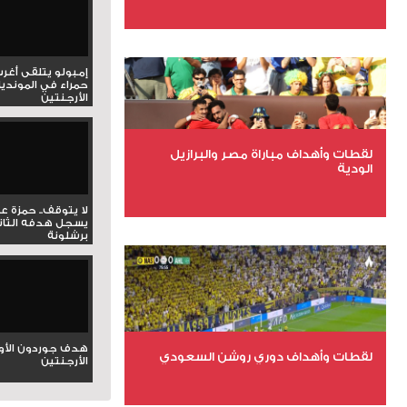
عدد الملفات 27
عدد المشاهدات 1999
إمبولو يتلقى أغر
حمراء في المونديا
الأرجنتين
لقطات وأهداف مباراة مصر والبرازيل
الودية
لا يتوقف.. حمزة ع
عدد الملفات 6
يسجل هدفه الثان
برشلونة
عدد المشاهدات 15860
هدف جوردون الأو
لقطات وأهداف دوري روشن السعودي
الأرجنتين