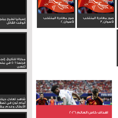
صور مغادرة المنتخب
صور مغادرة المنتخب
إسبانيا تطيح ببل
لأسوان_3
لأسوان_2
الوقت القاتل
مباراة للتاريخ.. إنج
فرنسا 6-4 ف
تُنسى
شاهد تعادل دينام
أمام ثون في تصف
الأبطال وعدم مشار
اهداف كاس العالم 2026