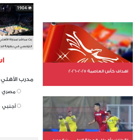
1904
بث مباشر لمباراة الأهلي
التونسي في بطولة الد
الأفريقي BAL
اس
اهداف كأس العاصمة 2025-2026
مدرب الأهلي 
عدد الملفات 2
مصري
عدد المشاهدات 16036
أجنبي