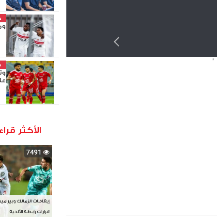
خ
وم
"
خ
وت
عا
الأكثر قراء
7491
إيقافات الزمالك وبيرامي
قرارات رابطة الأندية