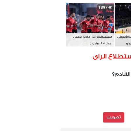
بطل آسيا
1897
 والأفريقي
المستبعدين من قائمة الأهلي
وري
لمواجهة بيراميدز
تطلاع الراى
القادم؟
تصويت