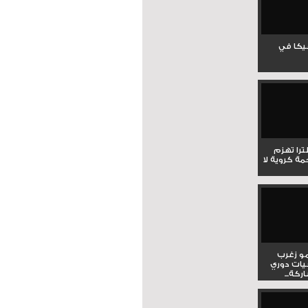
جيكا في
لترا تهزم
ي ملحمة كروية لا
و زغرب
يات دوري
كة...