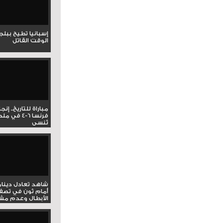
إسبانيا تطيح ببل
الوقت القاتل
مباراة للتاريخ.. إنج
فرنسا 6-4 ف
تُنسى
شاهد تعادل دينام
أمام ثون في تصف
الأبطال وعدم مشار