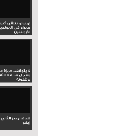
إمبولو يتلقى أغر
حمراء في المونديا
الأرجنتين
لا يتوقف.. حمزة ع
يسجل هدفه الثان
برشلونة
هدف مصر الثاني 
زيكو