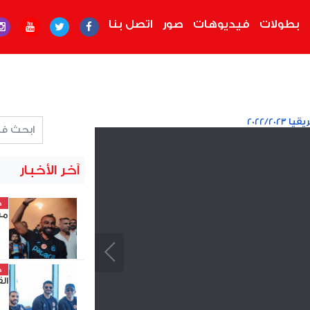
بطولات
فيديوهات
صور
اتصل بنا
2022/20
آخر الأخبار
خ
مش
خ
الق