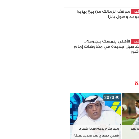
موقف الزمالك من بيع بيزيرا
بر
وعد وصول بانزا
الأهلي يتمسك بنجومه..
بر
فاصيل جديدة في مفاوضات إمام
شور
ة
2073
دز بعد
وليد الفراج يوجه رسالة شكر لـ
الأهلي المصري بعد تعديل تهنئة