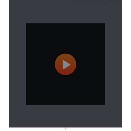
Thumbnail Slider trial version
"