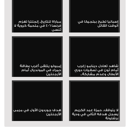
إسبانيا تطيح ببلجيكا في
مباراة للتاريخ.. إنجلترا تهزم
الوقت القاتل
فرنسا 6-4 في ملحمة كروية لا
تُنسى
شاهد تعادل دينامو زغرب
إمبولو يتلقى أغرب بطاقة
أمام ثون في تصفيات دوري
حمراء في المونديال أمام
الأبطال وعدم مشاركة...
الأرجنتين
لا يتوقف.. حمزة عبد الكريم
هدف جوردون الأول في مرمى
يسجل هدفه الثاني في ودية
الأرجنتين
برشلونة