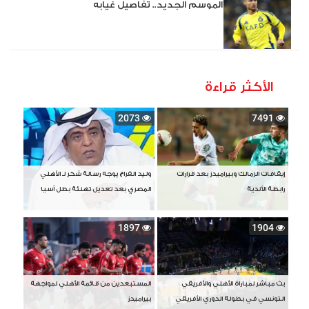
الموسم الجديد.. تفاصيل غيابه
الأكثر قراءة
2073
7491
إيقافات الزمالك وبيراميدز بعد قرارات
وليد الفراج يوجه رسالة شكر لـ الأهلي
رابطة الأندية
المصري بعد تعديل تهنئة بطل آسيا
1897
1904
بث مباشر لمباراة الأهلي والأفريقي
المستبعدين من قائمة الأهلي لمواجهة
التونسي في بطولة الدوري الأفريقي
بيراميدز