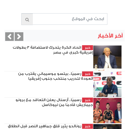
آخر الأخبار
evious
Next
اتحاد الكرة يتحرك لاستضافة 3 بطولات
خبر
إفريقية كبرى في مصر
رسميًا.. بيتسو موسيماني يقترب من
خبر
العودة لتدريب منتخب جنوب إفريقيا
رسميًا.. أرسنال يعلن التعاقد مع برونو
خبر
جيماريش قادمًا من نيوكاسل
رونالدو يثير قلق جماهير النصر قبل انطلاق
خبر