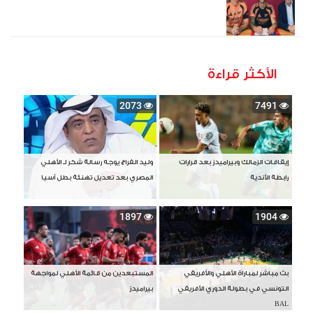
الأكثر قراءة
2073
7491
إيقافات الزمالك وبيراميدز بعد قرارات
وليد الفراج يوجه رسالة شكر لـ الأهلي
رابطة الأندية
المصري بعد تعديل تهنئة بطل آسيا
1897
1904
بث مباشر لمباراة الأهلي والأفريقي
المستبعدين من قائمة الأهلي لمواجهة
التونسي في بطولة الدوري الأفريقي
بيراميدز
BAL