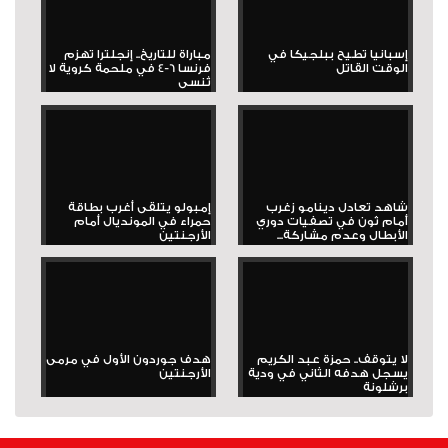
إسبانيا تطيح ببلجيكا في
مباراة للتاريخ.. إنجلترا تهزم
الوقت القاتل
فرنسا 6-4 في ملحمة كروية لا
تُنسى
شاهد تعادل دينامو زغرب
إمبولو يتلقى أغرب بطاقة
أمام ثون في تصفيات دوري
حمراء في المونديال أمام
الأبطال وعدم مشاركة...
الأرجنتين
لا يتوقف.. حمزة عبد الكريم
هدف جوردون الأول في مرمى
يسجل هدفه الثاني في ودية
الأرجنتين
برشلونة