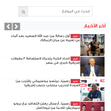
آخر الأخبار
evious
Next
أول رسالة من عبد الله السعيد بعد أنباء
خبر
عن تغيبه عن مران الزمالك
اتحاد الكرة يتحرك لاستضافة 3 بطولات
خبر
إفريقية كبرى في مصر
رسميًا.. بيتسو موسيماني يقترب من
خبر
العودة لتدريب منتخب جنوب إفريقيا
رسميًا.. أرسنال يعلن التعاقد مع برونو
خبر
جيماريش قادمًا من نيوكاسل