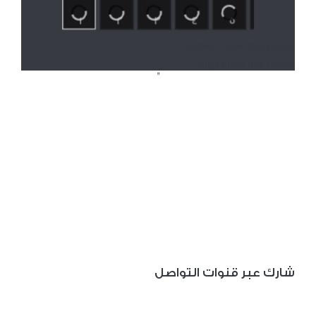
1
2
3
4
5
6
7
Thumbnail Slider trial version
Ninja Slider trial version
"
شارك عبر قنوات التواصل