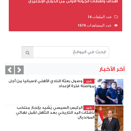
أهداف ولقطات الجولة الأولى من الدوري الإنجليزي
عدد الملفات 14
عدد المشاهدات 1674
آخر الأخبار
evious
Next
وصول بعثة النادي الأهلي لاسبانيا من أجل
خبر
مواصلة فترة الإعداد
الرئيس السيسي يُشيد بإنجاز منتخب
خبر
ناشئات اليد التاريخي بعد التأهل لقبل نهائي
المونديال