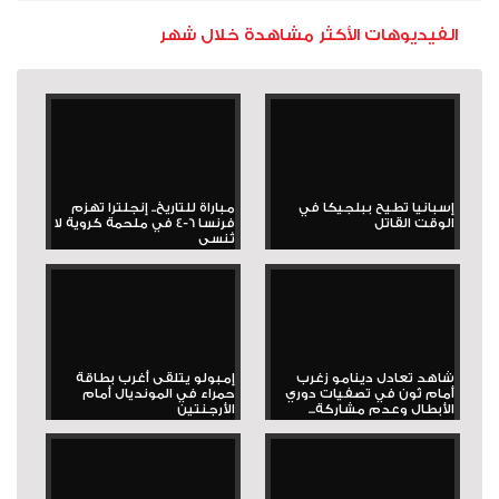
الفيديوهات الأكثر مشاهدة خلال شهر
إسبانيا تطيح ببلجيكا في
مباراة للتاريخ.. إنجلترا تهزم
الوقت القاتل
فرنسا 6-4 في ملحمة كروية لا
تُنسى
شاهد تعادل دينامو زغرب
إمبولو يتلقى أغرب بطاقة
أمام ثون في تصفيات دوري
حمراء في المونديال أمام
الأبطال وعدم مشاركة...
الأرجنتين