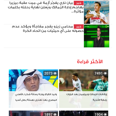
بيان ناري يفجّر أزمة في ميت عقبة: بيزيرا
خبر
يُهاجم إدارة الزمالك ويُعلن نهاية رحلته بكلمات
مؤثرة...
محامي زيزو يفجر مفاجأة ويؤكد عدم
خبر
حصوله على أي حيثيات من اتحاد الكرة
الأكثر قراءة
2073
7491
إيقافات الزمالك وبيراميدز بعد قرارات
وليد الفراج يوجه رسالة شكر لـ الأهلي
رابطة الأندية
المصري بعد تعديل تهنئة بطل آسيا
1897
1904